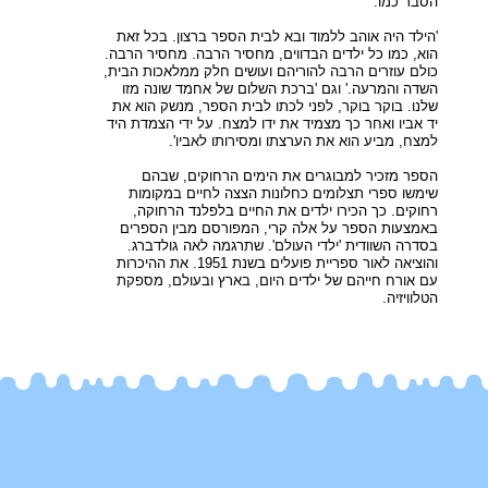
הסבר כמו:
'הילד היה אוהב ללמוד ובא לבית הספר ברצון. בכל זאת
הוא, כמו כל ילדים הבדווים, מחסיר הרבה. מחסיר הרבה.
כולם עוזרים הרבה להוריהם ועושים חלק ממלאכות הבית,
השדה והמרעה.' וגם 'ברכת השלום של אחמד שונה מזו
שלנו. בוקר בוקר, לפני לכתו לבית הספר, מנשק הוא את
יד אביו ואחר כך מצמיד את ידו למצח. על ידי הצמדת היד
למצח, מביע הוא את הערצתו ומסירותו לאביו'.
הספר מזכיר למבוגרים את הימים הרחוקים, שבהם
שימשו ספרי תצלומים כחלונות הצצה לחיים במקומות
רחוקים. כך הכירו ילדים את החיים בלפלנד הרחוקה,
באמצעות הספר על אלה קרי, המפורסם מבין הספרים
בסדרה השוודית 'ילדי העולם'. שתרגמה לאה גולדברג.
והוציאה לאור ספריית פועלים בשנת 1951. את ההיכרות
עם אורח חייהם של ילדים היום, בארץ ובעולם, מספקת
הטלוויזיה.