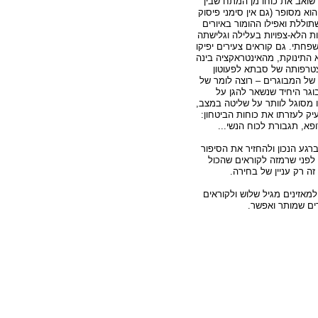
 שואב את כוחו מן המתח שבין
וא מסופר (גם אין סימני פיסוק
תוללת ואפילו ההומור באיורים
ות הלא-צפויות בעלילה וגלישתה
פחתי. גם קוראים צעירים יפיקו
התינוקת, מהאינטראקציה בינה
צטרפותה של סבתא לפעוטון
של המבוגרים – רוצה לומר של
גר היחיד שנשאר להגן על
ו מסוגל לוותר על שליטה במצב,
עיק לעזרתו את כוחות הביטחון:
פא, תגבורת לכוח הנשי...
רגע הנכון ולהחזיר את הסיפור
 לפני שרמזה לקוראים שהכול
זה רק עניין של בחירה.
אזינים מגיל שלוש ולקוראים
רים שמותר ואפשר.