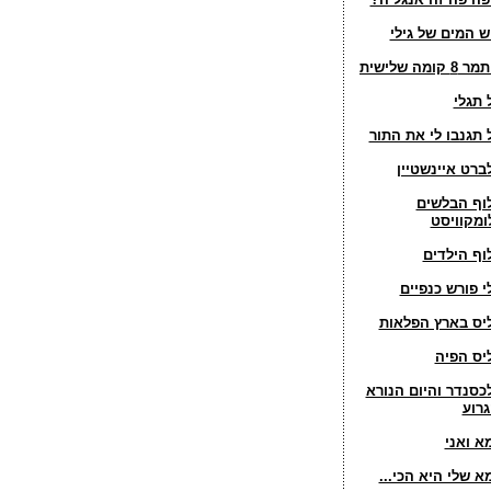
ש המים של גילי
8 קומה שלישית
 תגלי
 תגנבו לי את התור
ברט איינשטיין
וף הבלשים
ומקוויסט
וף הילדים
י פורש כנפיים
יס בארץ הפלאות
יס הפיה
כסנדר והיום הנורא
גרוע
א ואני
א שלי היא הכי...