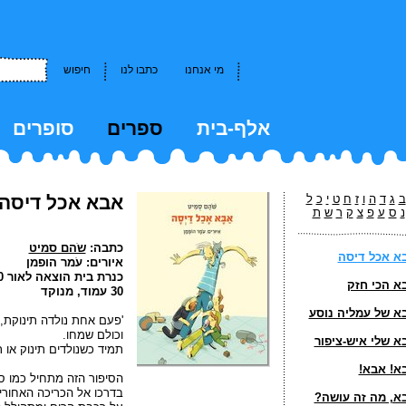
מי אנחנו
כתבו לנו
חיפוש
אלף-בית
ספרים
סופרים
kkk
ב
ג
ד
ה
ו
ז
ח
ט
י
כ
ל
אבא אכל דיסה
נ
ס
ע
פ
צ
ק
ר
ש
ת
כתבה:
שֹהם סמיט
א אכל דיסה
איורים: עֹמר הופמן
כנרת בית הוצאה לאור 2010
א הכי חזק
30 עמוד, מנוקד
א של עמליה נוסע
'פעם אחת נולדה תינוקת,
וכולם שמחו.
א שלי איש-ציפור
תמיד כשנולדים תינוק או 
א! אבא!
הסיפור הזה מתחיל כמו סי
בדרכו אל הכריכה האחורי
א, מה זה עושה?