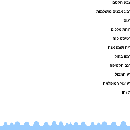
בע הקסם
בע אבנים מושלמות
גוס
וחת מלכים
טיסט כזה
יה ושמו אנה
מון בחול
נב הקטיפה
ץ המבול
ץ עוץ המופלאה
 זה!