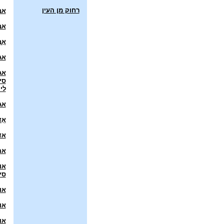
רחוק מן העין
אב
אב
אָ
אג
אג
סי
לי
אג
אֲד
אד
אה
או
סי
או
או
או