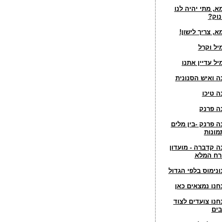
א, מתי יהיה לנו
נוק?
א, צריך לישון!
יל וקרל
יל עדיין אתנו
ה ואיש הסנונית
ה טיכו
ה פרנק
ה פרנק -בין מלים
מונות
ה קדברה - מועדון
רח המלא
ונימוס בלפי הגדול
חנו נמצאים כאן
חנו צועדים לצוד
בים