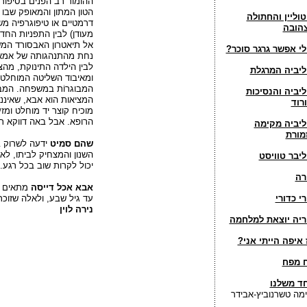
ההומור רב הפנים בסיפור
הטון המתון והמאופק שבו ה
טוליין והחתולה
דרמטיים או טיפוגרפיה מש
הובה
מעודן) לבין התפניות החד
אל תיאטרון האבסורד המש
לי אפשר גרגר סוכר?
נחת מהתנהגותה של אמא 
לבין הילדה התינוקת, מה
ליביה המרגלת
ומאיבוד השליטה המוחלט 
המבוגרוֹת במשפחה. המבו
ליביה והנסיכות
המציאות הוא אבא, שאיננ
ורוד
מוכיח קוצר יד מוחלט ומז
הרופא. אבל באה דווקא רו
ליביה מקימה
מורת
שהם סמיט
ידעה לשרוק ב
השנון והמצחיק לביתו, לא
ליבר טוויסט
יכול לקרות שוב בכל רגע. 
רה
אבא אכל דייסה
מתאים למ
רי כדורי
עד גיל שבע, ולאלה שזוכ
נירה לוין
ריה יוצאת למלחמה
 איפה הייתי אני?
 מפח
ד משלנו
ימה טשרנוביץ-אבידר