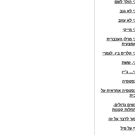
י הולך לשם
י לא גנב
י לא עוזב
י מייקי
י מרלן העכברית
מצעית
י קלריס בין. לגמרי
י, ששת
... ג'יין
סטסיה
סטסיה אחראית על
ית
שים גדולים,
חלות קטנות
ור לדבר על זה
 על פיל