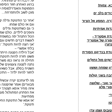
על רכבת הרים ומתהולל 
ברגע האחרון חוזר הסיפור ו
א, צמות!
הסמוקות והאנדרלמוסיה ש
מוכן לשוב ולהתפרחח...
ודים בלב ים
'אחר כך התינוקת גדלה ק
בֵרָה, המסע אל הציור
וגם אז כולם שמחו.
כי גם כשתינוקות גדלים
דות אמיתיות
והופכים לילדים, כולם שמח
דת אסטריד -
הכול התנהל יפה במשפחה
פורה של אסטריד
לעשות דברים חדשים וגם 
נדגרן
'אני רוצה להיות תינוקת'.
בלתי אפשרי –
ודת בנדיקט הסודית
'אבל הילדה הקטנה הייתה
פשוט חזרה להיות תינוקת.'
וּמַיִם מול כְּחוּלַיִם
תחילה זה נראה כמו משחק
נתנה לקטנה צעצועים של 
ון שמחה וששון
השטיח בסלון. אבל כשאימ
לחזור להיות ילדה' – התי
בה בשני קולות
מה לדעתכם יקרה עכשיו? ה
גי ואני - שלושה
מבוגרים) אומר שהקטנה ת
פורי פלא
איזה מחיר אימא תצטרך לש
את הפתרון המתגלגל מוב
די
מפתיעות:
'אז אמא של התינוקת החלי
טו
תינוקת.'
טובוס ושמו עדן