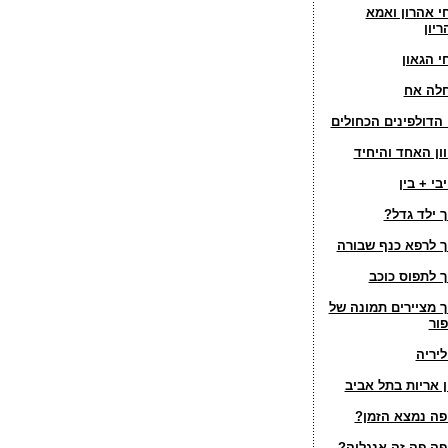
י אהרון ואמא
ריון
י הגאון
לה אח
 הדולפינים הכחולים
וון האחד והיחיד
בי + בין
ך ילד גדל?
ך לרפא כנף שבורה
ך לתפוס כוכב
ך מציירים תמונה של
פור
ליריה
ן אריות בתל אביב
פה נמצא הזמן?
פה פה זה אנגליה?