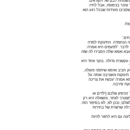
לשמחת לבם של הקוראים.
נזכר בנימוסיו, אבל לחייו
סביבו מעידות שבכל רגע הוא
צת.
ים.'
 הנחמדה. התינוקת למדה
לדבר. 'לפעמים היא אמרה:
' אבא ואמא שלה הסבירו לה שזה
 עקשנית גדולה. בוקר אחד היא
 חביב ואימא שיתפה פעולה,
תינוקות והשכיבה אותה על
א אמרה 'עכשיו את צריכה
נוקת סירבה.
ניסיון שלכם (ילדים או
צטרך לוותר, והשאלה היא רק
לם; ובכן לא, לא בסיפור הזה.
ילה שרשרת של בחירות
טה גם היא לחזור להיות