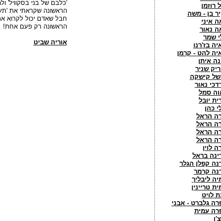
'כלבם של בני בסקוויל' 
ל רוזמן
הראשונה שקראתי את 'תעל
יר בן - משה
חבל שאדם יכול לקרוא את
ה איני
הראשונה רק פעם אחת!
ה נאור
י שמר
אוריה שביט
יה בז'רנו
יה להט - קרמן
נה איתן
ריק שניר
של קישקה
דכי נאור
וה סמל
ית יובל
י כהן
רה הראל
רה הראל
רה הראל
רה הראל
ה לוין
ינה בראל
נה קפלן הגלר
נה קרמר
יה ליבליך
ית טריינין
ת לויט
רה גלברט - אבני
רה עמית
'ו