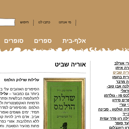
מי אנחנו
כתבו לנו
חיפוש
אלף-בית
ספרים
סופרים
kkk
רי אורלב
אוריה שביט
רה איתן
ריה שביט
רית ברגמן
עלילות שרלוק הולמס
ה מרבך
לנה אבן טוב-
הסיפורים האהובים עלי בי
ראלי
ביותר גם כמבוגר –
עלילו
כס פז - גולדמן
לתעלומות הבלשיות ופתרונ
רים סידון
הדמויות האקסצנטריות ול
 עורי
הולמס. מהסיפורים למדתי
יה קולטון , סבינה
תמיד: ימים גשומים ואפורי
ייד
אביב. אדם חייב להיות קר
ילה רון פדר עמית
ללא התלהבות. אזורי כפר 
עד סופר
פחות מהעיר הסואנת. וחש
רון רוזנבלום