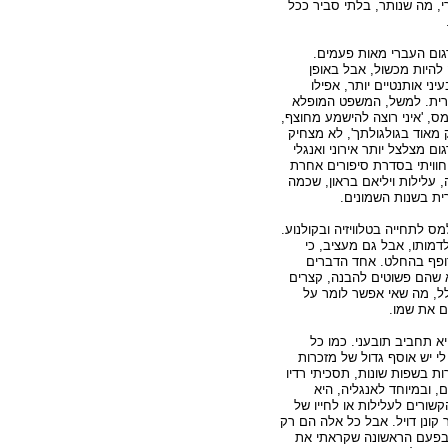
 מה שנותר, בלתי סביר ככל
גום העברי מאות פעמים.
להיות מכשול, אבל באופן
יני אותנטיים יותר, אפילו
עברית. למשל, המשפט המופלא
ס, 'איני רוצה להישמע מחוצף,
 מאוד בגולגולתך', לא מצחיק
ם מצלצל יותר אירוני ואנגלי
חוויתי בסדרת סיפורים אחרת
 עלילות ויליאם בראון, שכמה
ת בשנות השמונים.
ס לתחייה בטלוויזיה ובקולנוע.
מותו, אבל גם מעציב, כי
רופף בהחלט. אחד הדברים
א שהם פשוטים להבנה, קצרים
לל, מה שאי אפשר לומר על
ם את שמו.
 תחביב תובעני. כמו כל
י יש אוסף גדול של מזכרות
ת בשפות שונות, תסכיתי רדיו
, ובמיוחד לאנגליה, היא
שורים לעלילות או לחייו של
קונן דויל. אבל כל אלה הם רק
בפעם הראשונה שקראתי את