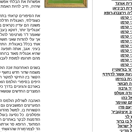
אפשרות את הבלתי אפשרי,
רית אורגד
שיהיה, חייב להיות האמת.
רית רביניאן
יה וירצברג-רופא
את הסיפורים קראתי בתר
י קרמן
כשגדלתי, האנגלית חדלה 
י קרמן
משונה הם עדיין נקראים בע
י קרמן
'אנגליים' יותר, דווקא ב
י קרמן
שאומר ד'ר מורטימר להולמ
י קרמן
אך עלי להודות שאני חושק
י קרמן
אותי בכלל באנגלית. התרגו
י קרמן
בעיני. אגב, אותה תופעה 
י קרמן
שהיא אנגלית מאוד ברוחה,
י קרמן
מהם תורגמו למופת לעברי
י קרמן
י קרמן
בשנים האחרונות זוכה הולמ
ור בורשטיין
משמח שדור חדש נחשף לד
יגת עשור לדףדף
הקשר בין החיקוי למקור 
ית בנזימן
היפים בסיפורי הולמס הו
ה חבושי
באורכם והגיוניים בדרך כ
יר גרבוז
המוצרים החדשים שנושאי
ודה אטלס
אל כהן
האהבה לשרלוק הולמס היא
תם שווימר
המעריצים המושבעים גם ל
יעם פדן
הקשורות בו, למשל מהדורו
יב איצקוביץ'
ופסלונים. כל נסיעה בעולם
 לוי
הזדמנות לבקר באתרים הק
ל בן ברוך
המתעד, הרופא סר ארתור 
ל ישראל
הד לצמרמורת שהרגשתי 
ל מדיני