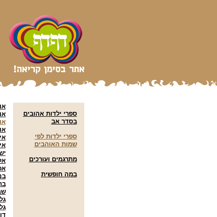
או
ספרי ילדות אהובים
או
בסדר אב
או
או
ספרי ילדוּת לפי
אי
שמות האוהבים
אי
יש
מתרגמים ועורכים
אל
אפ
במה חופשית
בני
בת
שב
גל
גל
דו