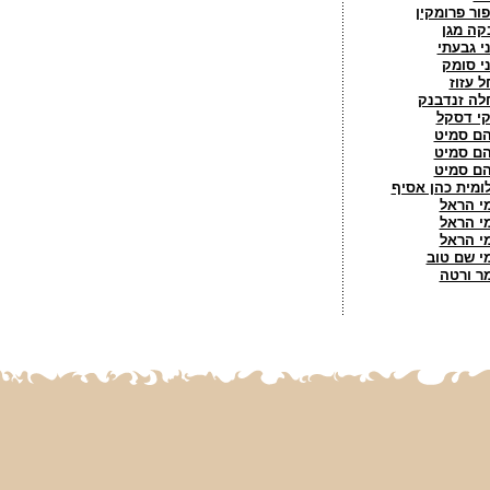
פור פרומקין
קה מגן
ני גבעתי
ני סומק
ל עזוז
לה זנדבנק
קי דסקל
ם סמיט
ם סמיט
ם סמיט
ומית כהן אסיף
י הראל
י הראל
י הראל
י שם טוב
ר ורטה