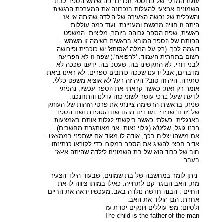
עוגת המדלין של פרוסט? זוכרים. פה שימש הספר לבת
השמונים אמצעי להעלות בזכרונה את המערכת הרגשית
והשכלית של נפשה הצעירה של הילדה שהיתה אי אז.
היתה זו חוויה מרגשת ומעניינת. ועוד כמה עוללות:
ראשית, שפת הספר גבוהה ביותר, מליצית. המשפט
הפותח של הספר המובא בראשית רשימה זו משמש
דוגמה לכך. (רק על המלה 'אסותא' יש כוכבית ופירושה
רשום בתחתית העמוד: 'לרפואה'.) שפה זו לא הפריעה
לבני דורי. לא התקשינו בה. שעטנו בה. ידענו שככה לא
מדברים, אבל ידענו שככה כותבים ספרים. לא ראינו בזאת
סתירה. היה זה טוב? היה זה רע? לא אוציא משפט כללי.
אומר רק זאת: כאשר קראתי את הספר עכשיו, נהניתי
לדעת שעל ברכי עושר לשוני כזה גדלנו והתחנכנו.
שנית, בראשית הרשימה ציינתי את פרטי הזהות של העותק
של 'יורם' שבידי. נעדרים מהם שם הסופרת ושם הספר
באנגלית. כשלתי כאשר ביקשתי לגלות אותם באמצעות
רבנו גוגל, שליט'א (גילוי נאות: אני מאותגרת מחשבים).
אם מישהו יצליח בכך, אודה לו מאוד אם ישתפני בממצאיו.
אדיר חפצי להשיג את הספר במקורו כדי לקוראו כנתינתו.
חוב של כבוד הוא של בת השמונים לילדה שהיתה אי-אז
בעבר.
ניתן לומר במחשבה של בת שמונים, שבעוד הילד הצעיר
מת, האב הבוגר קם לתחייה. כאילו במותו ציווה לו את
החיים . הבנה חדשה נולדה באב. מעכשיו יראה את החיים
אחרת. הבן הוליד את האב.
ולסיום: מפי עוללים ויונקים יסדת עז
The child is the father of the man