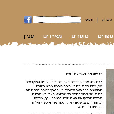
כתבו לנו
חיפוש
ספרים
סופרים
מאיירים
עניין
kk
פגישה מחודשת עם 'יורם'
'יורם' היה אחד הספרים האהובים בימי נעורינו המוקדמים.
'אוי, כמה בכיתי בסוף,' היתה פורצת מפינו תגובה
ספונטנית בכל פעם שנזכרנו בו. כל-כך קרובה ללב היתה
דמותו של גיבור הספר עד שבהגיע העת, לא מעטים
מבינינו העניקו את השם 'יורם' לבניהם. וכך, מוצפת
זכרונות חמים, שלפתי את הספר ממדף ספרי הילדות
לקריאה מחודשת.