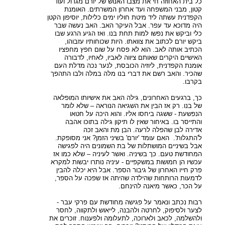
כל בית האחוזה חי את מצבו האנוש של יורם מגדול ועוד
קטון, מבני המשפחה ועד אחרון המשרתים. האומנת
הקפדנית עשתה ליד מיטת חוליו ימים כלילות, יוסיפון הקטן
היה מדוכא עד עפר. אבל העיקר האב. האב נעשה שבר
כלי וביקש את נפשו למות תחת בנו. ואז הגיע הרגע שבו
ביקש יורם לכתוב את צוואתו. היות שכוחותיו עזבוהו,
הכתיב אותה לאב. הוא לא פסח על שום חפץ מחפציו
האישיים היקרים שאותם ציווה לאביו, לאחיו, לדבורה
אומנת הקפדנית, ליוזיה הכובסת, לנער נכה מדלת העם
שהכיר. והאב רשם את דברי בנו מלה במלה ולבו התהפך
בקרבו.
כך, ברגעים האחרונים, גילה האב את אישיותו המופלאה
של בנו. רק אז הבין את השגיאה הנוראה – שלא לומר
הנפשעת - ששגה ביחסו אליו. והוא היכה על חטאו
והתייסר בו. באיחור שאין לו תיקון גילה בתוכו אהבה
אדירה לבן שהפלה לרעה. הבן מת והאב זכה
ל'התגלות'. האם עומד 'יורם' בשיני הזמן? אני מסופקת.
אבל בשיניים המושתלות של בת השמונים היה לפגישה
המחודשת טעם. כך בשיניה. ואשר לעיניה – שלא כמו אז
עכשיו הן חמושות במשקפיים - עיניה נותרו יבשות למקרא
פרק חייו האחרון של גיבור הספר. אבל היא יכלה להבין
לדמעות הרותחות שהילדה שהיתה אז שפכה על הספר,
על הכר, כאשר מיאנה להינחם.
רבות נכתב ונאמר על פגישה מחודשת עם פרקי עבר -
לצער ולסיפוק, לחרטה ולהבנה, לייאוש ולתקווה, לחסר
ולהשלמה, לכאב ולארוכה, לתעלומה ולפענוח. זוכרים את