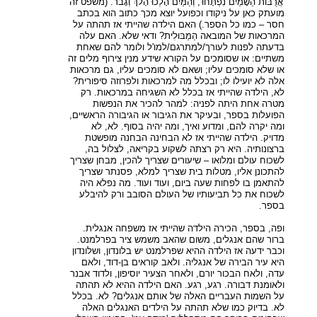
'אֲרֻבּוֹת הַשָמַיִם נִפְתָּחוּ', וְהַמַּיִם הָלְכוּ הָלֹךְ וְגָבֹר. (משפט זה
מועתק כאן על ניקודו וכפועל יוצא מכך כתוב הוא בכתב
חסר – כמו כל הספר.) האם הילדה שהייתי אז תהתה על
המרכאות של המובאה הַמַּבּוּלִית? ודאי שלא. האם עלה
בדעתה לפנות לעורך/למתרגם/למו'ל ולומר להם שאחת
משתיים: או שסומכים על הקורא שידע מנין צירוף מלים זה
או שלא סומכים עליו; ושאם לא סומכים עליו, גם מרכאות
אלה לא יועילו לו; ובכלל מה למרכאות ולפרוזה סיפורית?
לא, הילדה שהייתי אז בכלל לא השגיחה במרכאות. רק
מטרה אחת היתה לפניה: למהר להכיר את הנפשות
הפועלות בספר, ובעיקר את הגיבור או הגיבורה הראשיים,
ומה יקרה להם, ומדוע ואיך, ומה יהיה בסוף. לא, לא
מדויק. הילדה שהייתי אז לא הבחינה הבחנה מופשטת
ברצונותיה. היא רק רצתה לשקוע בקריאה, לצלול בה,
לשכוח עולם ומלואו – שיעורים שצריך להכין, מבחן שצריך
להתכונן אליו, מטלות בית שצריך למלא, פסנתר שצריך
להתאמן בו לפחות שעה ביום, ועוד ועוד. מה נפלא היה
לשכוח את כל תביעותיו של העולם הסובב ורק להיבלע
בספר.
ופה, בספר, הכירה הילדה שהייתי אז משפחה אנגלית.
ברור שהם אנגלים, משום שהאב משמש ציר בפרלמנט.
וכבר ידעה אז הילדה ההיא שפרלמנט יש בלונדון, ושלונדון
היא עיר הבירה של אנגליה. ולאב קוראים בן-דוד, ולאם
עדה, ולאח הבכור יורם, ולאחר הצעיר יוסיפון, ולדוד אבנר
ולאומנת דבורה. רגע, רגע. האם הילדה ההיא לא תהתה
על השמות העבריים האלה של אותם אנגלים? לא. בכלל
לא. בדיוק כמו שלא תהתה על הילדים האנגלים האלה