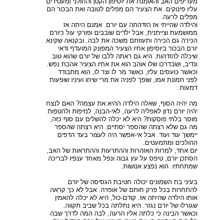
מעדיפים האב והאומנת את יוסיפון הקטן והחולני ומעטירים
עליו פינוקים. את הצעיר הם מפלים לטובה ואת הבכור הם
מפלים לרעה.
והילדה שהייתי אז הזדהתה עם יורם. אמנם היתה אז
ממושמעת וצייתנית, אבל ילדים שובבים ופורקי עול כיורם
הכירה גם הכירה ותעוזתם משכה את לבה. ובקנאה שקינא
יורם הבכור ביוסיפון אחיו הצעיר המפונק המועדף ודאי
שיכלה להזדהות. היא גם ראתה ללבו של יורם שהוא טוב
ונדיב, ושבדרכו שלו אוהב הוא את אחיו הצעיר אהבת נפש.
וכאשר כועסים עליו, כאשר מר לו וצר לו, הוא מתבודד
לפני תמונת אמו, שופך לפניה את מרי שיחו ועיניו שופעות
דמעות.
מה יהיה הסוף, שאלה הילדה ההיא את עצמה? האם לנצח
יהיה יורם נדון לאפליה לרעה, לאי-הבנה, לנזיפות ולהטפות
מוסר בלתי פוסקות? היא לא יכלה להשלים עם סוף כזה,
מה גם שלא רצתה שהספר יסתיים. היא רצתה שהספר
יימשך עוד ועוד. אבל אי-אפשר היה לעצור בעד הדפים
ההולכים ומתמעטים.
יום אחד, למרות האזהרות וההתרעות וההתראות של האב,
הסתכן יורם, טיפס על עץ גבוה ונפל מאחד ענפיו לבריכה
שמתחתיו. הוא נפצע אנושות.
בעיני בת השמונים יכולה חטיבת הגסיסה של יורם
להתחרות בכל פרק חותם של אופרה. אבל לא כך קראה
אותו הילדה שהיתה אז. קודם-כול, היא לא יכלה להאמין
שגורלו של יורם נגזר. היא נתלתה בכל שביב תקווה.
וכאשר הבינה כי כלתה אליו הרעה, לבה המה לדרך שבה