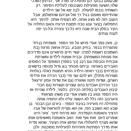
שבקומם בבוקר הם מתפללים 'מודה אני'. ההיגיון השכלי
שלה הושעה מפעילות כשנכנסה לעלילת הסיפור. רק
רגשותיה נכנסו לפעולה. לבה יצא אל שני הילדים
שהתייתמו מאמם בגיל רך ואל אביהם שהתאלמן. אבל
העצב הזה לא פצע אותה, לא הצמית אותה. להיפך. היא
התמלאה בצער ענוג נוכח תמונת הרעיה והאם התלויה על
הקיר בסלון הבית שבה היא כל-כך צעירה וכל-כך יפה
לנצח נצחים.
כן, מעין נופך אגדי פרוש על פני הספר. משפחת בן-דוד
מתגוררת בכפר, בחיק הטבע, בבית אחוזה מרווח (בת
השמונים רושמת לפניה: קשיי חיים פרוזאיים אינם מדריכים
את מנוחת המשפחה). ובבית אומנת לילדים ומשרתת
וטבחית וכובסת וגם רַכָּב (כך בספר) המופקד על הסוסים
האבירים באורווה. וביתם מכותר בגן גדול מכוסה בדשאים
ובפרחים (כבר ראתה הילדה ההיא תמונות כאלה בגלויות
מצוירות מחו'ל), ויש להם עצי פרי (כבר הכירה את פרדסי
השרון), ושדות חיטה ושעורה (גם את שדות עמק יזרעאל
כבר הכירה) ועובדים בהם קוצרים וקוצרות (גם חברי
קיבוץ העובדים בפלחה הכירה). כלומר, לילדה שהייתי אז
היה הספר נטוע בין משהו אגדי ובין משהו מציאותי .
והערבוב הזה כלל לא הקשה עליה ולא התמיה אותה.
מתחילה היו מעייניה בגיבור הספר - ביורם הבן הבכור. בן
שבע הוא השובב הזה, אין הוא מציית להוראות של אביו
הרציני והאומנת הקפדנית. הוא פרחח חינני. 'גזעי' היינו
אומרים היום. זאת ואף זאת. האב והאומנת מאשימים אותו
שהוא מצרף לתעלוליו את יוסיפון אחיו הצעיר, שהוא מדיח
אותו מדרך המתינות והזהירות לפעילויות מסוכנות. ולכן