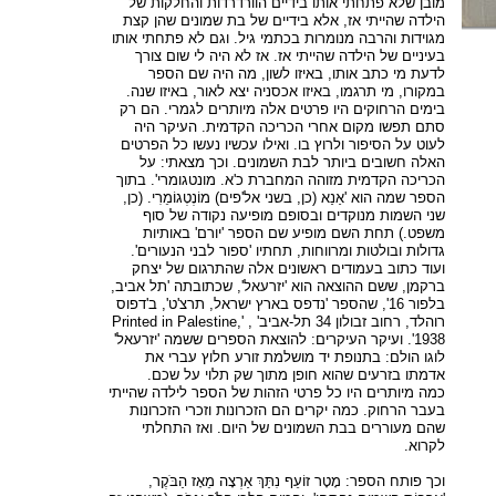
מובן שלא פתחתי אותו בידיים הוורדרדות והחלקות של
הילדה שהייתי אז, אלא בידיים של בת שמונים שהן קצת
מגוידות והרבה מנומרות בכתמי גיל. וגם לא פתחתי אותו
בעיניים של הילדה שהייתי אז. אז לא היה לי שום צורך
לדעת מי כתב אותו, באיזו לשון, מה היה שם הספר
במקורו, מי תרגמו, באיזו אכסניה יצא לאור, באיזו שנה.
בימים הרחוקים היו פרטים אלה מיותרים לגמרי. הם רק
סתם תפשו מקום אחרי הכריכה הקדמית. העיקר היה
לעוט על הסיפור ולרוץ בו. ואילו עכשיו נעשו כל הפרטים
האלה חשובים ביותר לבת השמונים. וכך מצאתי: על
הכריכה הקדמית מזוהה המחברת כ'א. מונטגומרי'. בתוך
הספר שמה הוא 'אַנַא (כן, בשני אל'פים) מוֹנְטְגוֹמֵרִי. (כן,
שני השמות מנוקדים ובסופם מופיעה נקודה של סוף
משפט.) תחת השם מופיע שם הספר 'יורם' באותיות
גדולות ובולטות ומרווחות, תחתיו 'ספור לבני הנעורים'.
ועוד כתוב בעמודים ראשונים אלה שהתרגום של יצחק
ברקמן, ששם ההוצאה הוא 'יזרעאל', שכתובתה 'תל אביב,
בלפור 16', שהספר 'נדפס בארץ ישראל, תרצ'ט', ב'דפוס
רוהלד, רחוב זבולון 34 תל-אביב' , 'Printed in Palestine,
1938'. ועיקר העיקרים: להוצאת הספרים ששמה 'יזרעאל'
לוגו הולם: בתנופת יד מושלמת זורע חלוץ עברי את
אדמתו בזרעים שהוא חופן מתוך שק תלוי על שכם.
כמה מיותרים היו כל פרטי הזהות של הספר לילדה שהייתי
בעבר הרחוק. כמה יקרים הם הזכרונות וזכרי הזכרונות
שהם מעוררים בבת השמונים של היום. ואז התחלתי
לקרוא.
וכך פותח הספר: מָטָר זוֹעֵף נִתַּךְ אַרְצָה מֵאָז הַבֹּקֶר,