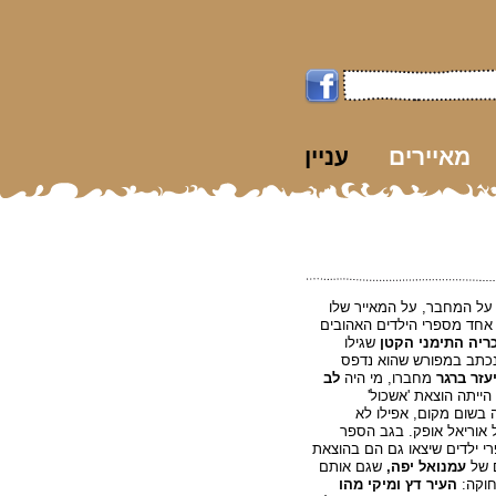
מאיירים
עניין
k
 על המחבר, על המאייר שלו
אחד מספרי הילדים האהובים
כריה התימני הקטן
שגילו
חר שנכתב במפורש שהוא נדפס
עזר ברגר
מחברו, מי היה
לב
הייתה הוצאת 'אשכול'
בשום מקום, אפילו לא
 אוריאל אופק. בגב הספר
ה רשימה של 11 ספרי ילדים שיצאו גם הם בהוצאת
ם של
עמנואל יפה,
שגם אותם
חוקה:
העיר דץ ומיקי מהו