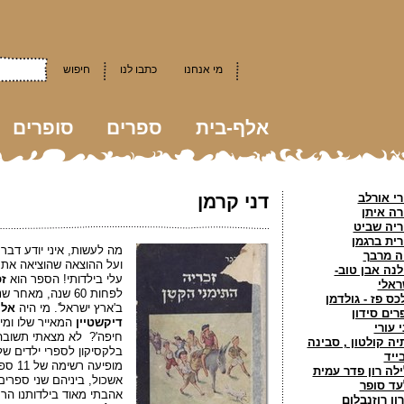
מי אנחנו
כתבו לנו
חיפוש
אלף-בית
ספרים
סופרים
kkk
רי אורלב
דני קרמן
רה איתן
ריה שביט
רית ברגמן
מה לעשות, איני יודע דבר
ה מרבך
ועל ההוצאה שהוציאה את 
לנה אבן טוב-
עלי בילדותי! הספר הוא
ז
ראלי
לפחות 60 שנה, מא
כס פז - גולדמן
ב'ארץ ישראל'. מי היה
אלי
רים סידון
דיקשטיין
המאייר שלו ומי 
 עורי
חיפה'? לא מצאתי תשובה 
יה קולטון , סבינה
בלקסיקון לספרי ילדים של
ייד
מופיע
ילה רון פדר עמית
אשכול, ביניהם שני ספרי
עד סופר
אהבתי מאוד בילדותנו הר
רון רוזנבלום