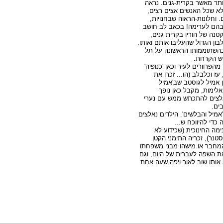
ותר מאשר בקרית-גנים. נראה
לא שכל האנשים אצים רצים,
. וחלונות-הראוה שבחנויות,
בהם לערימה! בכאב לב חושב
טנה של הוריו בקרית גנים,
בון הגדול שהעליבו אותם ואותו.
 בהשתוממותו הראשונה על תל
ש-הקרחת.
מהפרוורים לעיר וכאן 'כנופיה'
ז וכלבלב (הו... זכרו את
ן אמיל לגוסטב שב'אמיל
אלימות, מקבל כאן נופך
אלצים להתכתש ממש עם נערי
ים.
מיל והבלשים'. הילדים נאלצים
כדי להיווכח ש...
מה החינוכית (שכידוע לא
טנר), זכריה התימני הקטן
המחבר או מישהו מבני משפחתו
את השפה לעברית של היום, וגם
א אותו שוב לאור ויפה שעה אחת