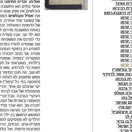
ואליהו
.
זכריה התימני
הק
רית אורגד
אוסף בולים הוא התשובה 
רית רביניאן
והבלשים'.אין ספק שגם הכ
יה וירצברג-רופא
את '
אמיל והבלשים
'.הספ
י קרמן
של קסטנר ומיד אחריה, ממ
י קרמן
של הדמויות הפועלות. זכר
י קרמן
באחת המושבות מדרום לתל
י קרמן
הוא ילד עני. אביו סעדיה 
י קרמן
כדי לפרנס את המשפחה וכ
י קרמן
טוב שמסייע להוריו בפרנ
י קרמן
למנהיג רק בתוקף הנסיבות
י קרמן
מנהיג. אני כותב 'חבורה' 
י קרמן
המקורית: 'כנופיה', שמופ
י קרמן
בילדותי, כשקראתי על חבר
י קרמן
הזאת כדי להרתיע. מאז 
ור בורשטיין
לא טוב. וזה תוכן הסיפור
יגת עשור לדףדף
ממש מתאפק לא לגלות לכ
ית בנזימן
(המכונה בפי כל 'קיפוד') 
ה חבושי
יקר שנעלם יום אחד. זכר
יר גרבוז
מהמכולת של אביו לביתו ש
ודה אטלס
העיקרי בגניבה. אבל זכריה
אל כהן
הנאמנה ובעזרתו של הנהג ט
תם שווימר
'חברה-מן', הוא עורך מרד
יעם פדן
הקרחת' וכך מגיעה הכנופ
יב איצקוביץ'
המפגש הראשון בין ילדי 
 לוי
'הילדים לא מפסיקים להש
ל בן ברוך
מקרית-גנים. הבתים, הרחו
ל ישראל
המרובות והיפות, ועל כול
ל מדיני