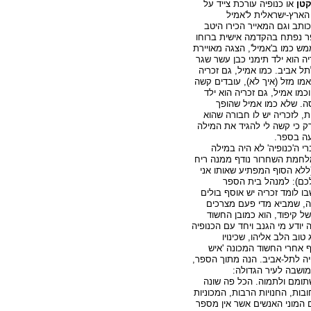
טן
או כנופיה עורכת צייד על
הארץ-ישראלית ל'אמיל
ותב וגם המאייר הכירו היטב
ר נפתח בהקדמה אישית ברוחו
ש כמו ב'אמיל', הצגה מאויירת
יה הוא ילד תימני כבן עשר שגר
 אביב. כמו אמיל, גם זכריה
ואמו מזל (איך לא), עובדים קשה
מו אמיל, גם זכריה הוא ילד
סה. שלא כמו אמיל שהופך
, לזכריה יש לו חבורה שהוא
רק כי קשה לי להגיד את המילה
יעה בספר.
י ה'כנופיה' לא היה במילה
מלחמת השחרור נודף ממנה ריח
 (ללא הסוף המפתיע שאותו אני
ם): למנהל בית הספר
שבו לומד זכריה יש אוסף בולים
יה, שמביא מדי פעם מצרכים
ל קיפוד, הוא כמובן החשוד
 יודע מי הגנב ויחד עם הכנופיה
וב הלב אליהו, שכינויו
ף אחרי החשוד המכונה 'איש
יה לתל-אביב. הנה מתוך הספר,
המושבה לעיר הגדולה:
תומם ולתמוה. הכל פה שונה
בות, החנויות הרבות, המכוניות
ם המוני האנשים אשר אין מספר