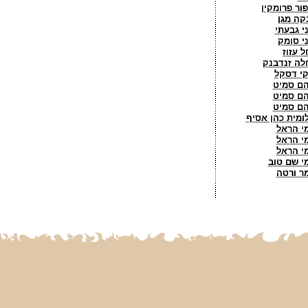
פור פרומקין
קה מגן
ני גבעתי
ני סומק
ל עזוז
לה זנדבנק
קי דסקל
ם סמיט
ם סמיט
ם סמיט
ומית כהן אסיף
י הראל
י הראל
י הראל
י שם טוב
ר ורטה