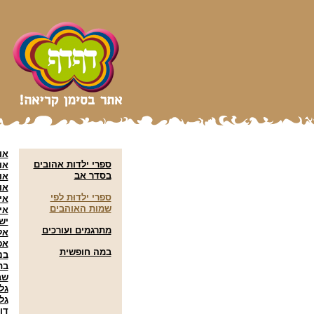
או
ספרי ילדות אהובים
או
בסדר אב
או
או
ספרי ילדוּת לפי
אי
שמות האוהבים
אי
יש
מתרגמים ועורכים
אל
אפ
במה חופשית
בני
בת
שב
גל
גל
דו