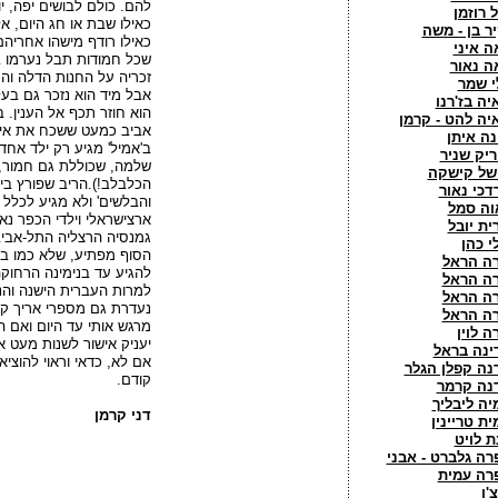
להם. כולם לבושים יפה, י
ל רוזמן
כאילו שבת או חג היום, א
יר בן - משה
כאילו רודף מישהו אחריהם
ה איני
שכל חמודות תבל נערמו 
ה נאור
זכריה על החנות הדלה והק
י שמר
אבל מיד הוא נזכר גם בעל
יה בז'רנו
הוא חוזר תכף אל הענין.
יה להט - קרמן
אביב כמעט ששכח את אי
נה איתן
ב'אמיל' מגיע רק ילד אחד 
ריק שניר
שלמה, שכוללת גם חמור, ע
של קישקה
הכלבלב!).הריב שפורץ בי
דכי נאור
והבלשים' ולא מגיע לכלל 
וה סמל
ארצישראלי וילדי הכפר נ
ית יובל
גמנסיה הרצליה התל-אביב
י כהן
הסוף מפתיע, שלא כמו ב'א
רה הראל
להגיע עד בנימינה הרחוקה 
רה הראל
למרות העברית הישנה והני
רה הראל
נעדרת גם מספרי אריך קס
רה הראל
מרגש אותי עד היום ואם 
ה לוין
יעניק אישור לשנות מעט 
ינה בראל
אם לא, כדאי וראוי להוצי
נה קפלן הגלר
קודם.
נה קרמר
יה ליבליך
דני קרמן
ית טריינין
ת לויט
רה גלברט - אבני
רה עמית
'ו