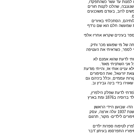
 למנות עד עשר כשהתפקדו,
נגנבה, שהלכו לקנות חורים
שים לרוב, בעודם משוכנעים
.
ותיהם, הסתכלתי באיורים
 שמעשה חלם הוא שם נרדף
ר בעיניים שקראו אחריו אלפי
ה של מי שפוגש מכר ותיק.
 לספר, כשראיתי את העטיפה
חתי לדעת שהוא אמנם לא
אני השתניתי מאוד.
עניינו אותי אז, והייתי מודעת
את יזרעאל, ואת הסיפורים
ורות עממיים, וכלל ביניהם גם
אוירו בידי בינה גבירץ וב.
מדתי לדעת שפלק הילפרין,
שכתב בעברית וביידיש, נולד ברוסיה ב1876 ומת בארץ
ם את הדו- שבועון היידי הראשון
לילדים 'עצים ירקרקים', בשנת 1937 עלה ארצה, עסק
ורים לילדים- מקור, תרגום
רין לטיפוח ספרות ילדים
יפוריו התפרסמו בעיתון 'דבר