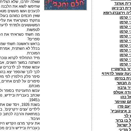
שאלה יתרבו, שלא הצליחו
רית אורגד
שחיפשו לשוא את הלבנה ש
רית רביניאן
לכעכים ועשו מעשים מטופ
יה וירצברג-רופא
שאין חכמים כמוהם בעולם
י קרמן
צחקתי כשקראתי את עליל
י קרמן
המשעשעים ולמדתי לדעת
י קרמן
לטפשות.
י קרמן
מה חשתי כשראיתי את הספ
י קרמן
ספרים?
י קרמן
בראש וראשונה חשתי שמח
י קרמן
בכלל לא השתנית, אמרתי
י קרמן
המוכרת.
י קרמן
מייד התחלתי לקרוא ונוכ
י קרמן
השתנה במשך השנים, אבל 
י קרמן
עכשו שמתי לב לדברים שלא 
ור בורשטיין
לכך לכך שהספר יצא בהוצ
יגת עשור לדףדף
סיפר פלק הילפרין לפי מק
ית בנזימן
סיפורים על לצים אחרים, ש
ה חבושי
מוכתם.
יר גרבוז
עכשו התעניינתי בסופר ול
ודה אטלס
אל כהן
ב1945.
תם שווימר
בשנת 1926, ויסד ש
יעם פדן
יב איצקוביץ'
במחזאות והרבה לכתוב סיפ
 לוי
ועיבוד.
ל בן ברוך
את עיקר מרצו הקדיש הילפ
ל ישראל
בעברית וביידיש ורבים מס
ל מדיני