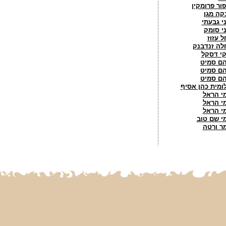
פור פרומקין
קה מגן
ני גבעתי
ני סומק
ל עזוז
לה זנדבנק
קי דסקל
ם סמיט
ם סמיט
ם סמיט
ומית כהן אסיף
י הראל
י הראל
י הראל
י שם טוב
ר ורטה