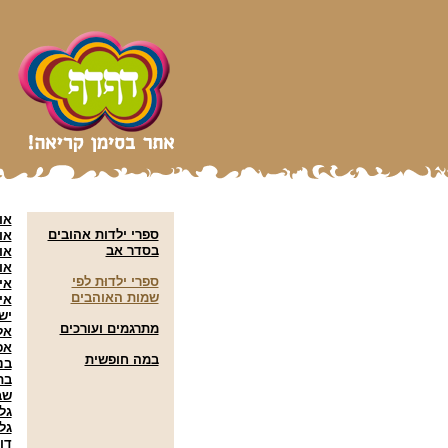
או
ספרי ילדות אהובים
או
בסדר אב
או
או
ספרי ילדוּת לפי
אי
שמות האוהבים
אי
יש
מתרגמים ועורכים
אל
אפ
במה חופשית
בני
בת
שב
גל
גל
דו