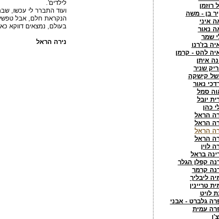
לילדים'.
ל רוזמן
ועוד התברר לי עכשו, שבמ
יר בן - משה
הנקראת חלם, אבל טפשים
ה איני
בעולם, נמצאים דווקא כאן
ה נאור
י שמר
נירה הראל
יה בז'רנו
יה להט - קרמן
נה איתן
ריק שניר
של קישקה
דכי נאור
וה סמל
ית יובל
י כהן
רה הראל
רה הראל
רה הראל
רה הראל
ה לוין
ינה בראל
נה קפלן הגלר
נה קרמר
יה ליבליך
ית טריינין
ת לויט
רה גלברט - אבני
רה עמית
'ו