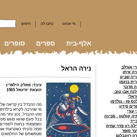
מי אנחנו
כתבו לנו
חיפוש
אלף-בית
ספרים
סופרים
kkk
רי אורלב
נירה הראל
רה איתן
ריה שביט
רית ברגמן
עיבד: פאלק הילפרין
ה מרבך
הוצאת יזרעאל 1965
לנה אבן טוב-
ראלי
כס פז - גולדמן
מה ההבדל בין קריאה של 
רים סידון
מי שהרבה לקרוא בילדותו 
 עורי
מהו ההבדל, נכון יותר מה
יה קולטון , סבינה
בכל פעם שהוא פוגש ספר 
ייד
כשמצאתי בחנות לספרים 
ילה רון פדר עמית
ממה נהניתי כשקראתי אותו
עד סופר
מטפשותם של החלמאים שה
רון רוזנבלום