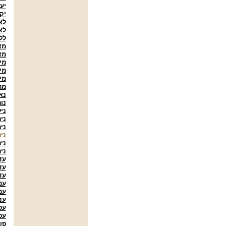
יע
יק
לא
לא
לל
מא
מא
מי
מי
מי
מר
נא
נור
ניל
ני
ני
ני
ני
ניר
עד
עד
עד
עמ
עמ
ענ
עפ
עפ
פוצ