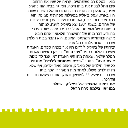
בואו, ובטקס רב משתתפים, קראה על שמו את הרחוב
שבו החל לבנות את ביתו היפה. הוא גר בבית הזה כתשע
שנים, שמהלכן היה הבית מרכז התרבות של העיר. בשנות
חייו בארץ, עסק ביאליק בפעילות ספרותית מגוונת. הוא
כתב שירים וסיפורים, וגם תרגם ועיבד וערך וכינס יצירות
של אחרים. בשנת 1934 יצא ביאליק לווינה, לניתוח.
הניתוח נכשל והוא מת. אבל כבד ירד על היישוב העברי
בהיוודע דבר מותו של '
'המשורר הלאומי'
ארונו הובא
ארצה ובהלווייתו השתתפו המונים. הוא נקבר בבית העלמין
שברחוב טרומפלדור בתל אביב.
יצירותיו של ביאליק לילדים ראו אור בכמה ספרים. האגדות
שעיבד כלולות בספר
''ויהי היום''
. ביניהן נמצאות אגדות
המלך שלמה, שאחת מהן היא האגדה
''מי ענד לדוכיפת
ציצת נוצה''.
בספר ''
שירים ופזמונות לילדים''
מכונסים
כל שירי הילדים של ביאליק, שאהב מאוד ילדים, אף שלא
היו לו ילדים משלו. לאחר מות המשורר, הפך ביתו
שברחוב ביאליק 22 למוזיאון, ומתקיימות בו פעולות תרבות
והדרכה.
את דיוקנו המצוייר של ביאליק , שתלוי
במוזיאון צילמה נירה הראל