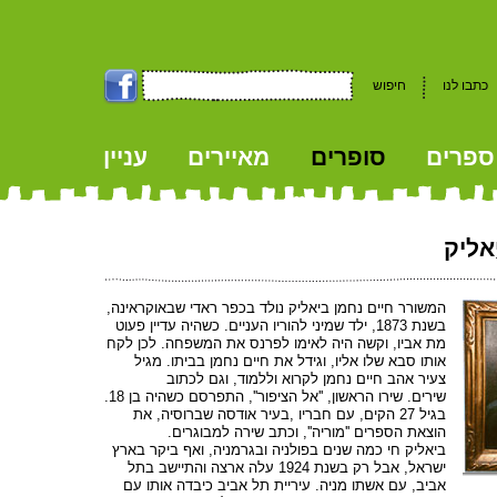
כתבו לנו
חיפוש
ספרים
סופרים
מאיירים
עניין
kk
ַאליק
המשורר חיים נחמן ביאליק נולד בכפר ראדי שבאוקראינה,
בשנת 1873, ילד שמיני להוריו העניים. כשהיה עדיין פעוט
מת אביו, וקשה היה לאימו לפרנס את המשפחה. לכן לקח
אותו סבא שלו אליו, וגידל את חיים נחמן בביתו. מגיל
צעיר אהב חיים נחמן לקרוא וללמוד, וגם לכתוב
שירים. שירו הראשון, ''אל הציפור'', התפרסם כשהיה בן 18.
בגיל 27 הקים, עם חבריו ,בעיר אודסה שברוסיה, את
הוצאת הספרים ''מוריה'', וכתב שירה למבוגרים.
ביאליק חי כמה שנים בפולניה ובגרמניה, ואף ביקר בארץ
ישראל, אבל רק בשנת 1924 עלה ארצה והתיישב בתל
אביב, עם אשתו מניה. עיריית תל אביב כיבדה אותו עם