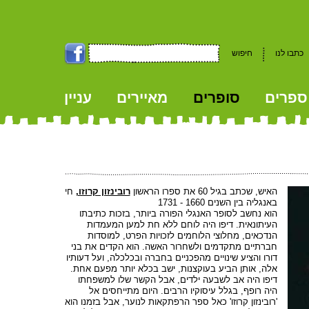
כתבו לנו
חיפוש
ספרים
סופרים
מאיירים
עניין
kk
האיש, שכתב בגיל 60 את ספרו הראשון
רובינזון קרוזו,
חי
באנגליה בין השנים 1660 - 1731
הוא נחשב לסופר האנגלי הפורה ביותר, בזכות כתיבתו
העיתונאית. דיפו היה לוחם ללא חת למען המעמדות
הנדכאים, מחלוצי הלוחמים לזכויות הפרט, למוסדות
חברתיים מתקדמים ולשחרור האשה. הוא הקדים את בני
דורו והציע שינויים מהפכניים בחברה ובכלכלה, ועל דעותיו
אלה, אותן הביע בעוקצנות, ישב בכלא יותר מפעם אחת.
דיפו היה אב לשבעה ילדים, אבל הקשר שלו למשפחתו
היה רופף, בגלל עיסוקיו הרבים. היום מתייחסים אל
'רובינזון קרוזו' כאל ספר הרפתקאות לנוער, אבל בזמנו הוא