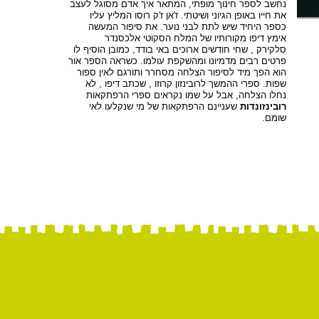
נחשב לספר חינוך מופתי, המתאר איך אדם מסוגל לעצב
את חייו באופן הגיוני ושיטתי. ז'אן ז'ק רוסו המליץ עליו
כספר היחיד שיש לתת לבני נוער. את סיפור המעשה
אימץ דיפו מקורותיו של המלח הסקוטי אלכסנדר
סלקירק , שחי חודשים ארוכים באי בודד, כמובן הוסיף לו
פרטים רבים מדמיונו ומהשקפת עולמו. כשראה הספר אור
הוא הפך מיד לסיפור הצלחה מסחרר ותורגם לאין ספור
שפות. ספרי ההמשך לרובינזון קרוזו , שכתב דיפו , לא
נחלו הצלחה, אבל על שמו נקראים ספרי הרפתקאות
רובינזונדות
שעניינם הרפתקאות של מי שנקלעו לאי
שומם.