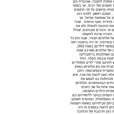
לא מסכת לחנוכה, שגיבוריה הם
'מעטים מול רבים', אך בסמוי
קחיה פרושים על פני תחומים
. ממבט ראשון, לפנינו כעין
בק על עצמאות ישראל, אך
 פרודית, אנטי הרואית , שהרי
את ההכנות לפעולה ולא את
 אי- גיבורים מובהקים, שכלל
 היצירה שייכת לתקופה
 אלתרמן הצעיר, שבה נדון כל
ת ובאירוניה. זה היה בחנוכה ראה
אור לראשונה בעיתון דבר (מוסף לילדים) בשנת 1933,
ו של אלתרמן מארבע שנות
ם השתלבותו ב'רפובליקה
תונות ובבמה הקלה, החל
לתרגם ספרי ילדים פופולריים.
ובילו את נתן אלתרמן באותן
מקורית והמתורגמת, ויתכן
א רצונו לרצות את אביו, איש
, מהחלטת בנו לנטוש את
יים הבוהמיאניים. אלתרמן
נה אחת אל שני כיוונים
ספרות הילדים התמימה,
 הקמים בבוקר ללימודיהם בגן
ה המפולפלת, המיועדת לאותם
לביתם מבילוייהם בשעות הקטנות
ניתן לראות במסכת זה היה
ה כעין תרכובת של הכתיבה