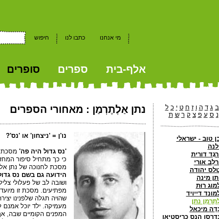
מי אנחנו
כתבו לנו
חיפוש
אלף-בית
ספרים
סופרים
kkk
ב
ג
ד
ה
ו
ז
ח
ט
י
כ
ל
נתן אַלְתֶרְמַן
: מאחורי הספרים
נ
ס
ע
פ
צ
ק
ר
ש
ת
נו'ן = 'ניצחון' או 'נס'?
ן טוב - ישראלי
לנה
'נס גדול היה פה'
מסכת ל
רגָד דורית
כי כך מתחיל סיפור המחזה
לֵב אורי
מסכת לחנוכה של נתן אל
לס יהודה
הידועה גם בשם נס גדול
תן מינה
ושובה לב של פעלולי צליל
מוג רוּת
מפתיעים. מסכת זו מיועד
מונד דייויד
שהויה תגלה שלפנינו יציר
ְתֶרְמַן נתן
מעמיקה. ילד יוכל אמנם ל
ְדֶה מיכאל
המפנים הקומיים שבה, אך 
נדֶרסן הנס כריסטיאן