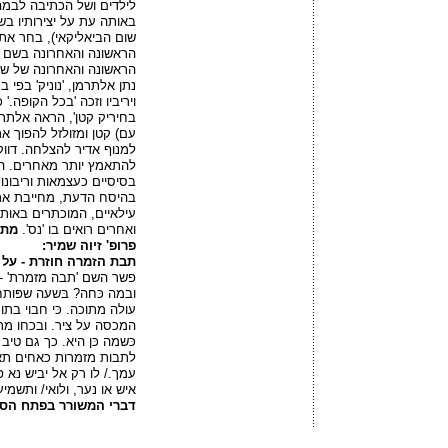
לילדים ושל הכתיבה לבמ
באותה עת על יצירותיו בשם
שום הביאליקאי), בחר את
הראשונה והאחרונה בשם משפ
הראשונה והאחרונה של שמו
נתן אלתרמן, 'נוניק' בפי
ויריביו וזכה 'בכל הקופה.
בחיריק קטן', הראה אלתרמן
עם) קטן ומזולזל להפוך את
למנוף אדיר להצלחה. דווק
להתאמץ יותר מאחרים. ה
בסיסיים כעצמאות וריבונו
בהיסח הדעת, מחייבת א
עילאיים, המוכתרים באותו ה
ואחרים רואים בו 'נס'.
מתו
פרופ' זיוה שמיר:
תבת הזמרה חוזרת - על 
פשר השם 'תבה מזמרת' -
ובמה כּחה? בּשעה שפּותחי
עולה מתוכה. כּי חבוי בתו
המכסה על ציר. ובכחו מתח
כּשמה כּן היא. כך גם טיב
לתבות מזמרות כאחים תאו
עמך./ לו רק אל יביש נא 
איש או נער, ולואי/ ותשמי
דברי המשורר בפתח הספ