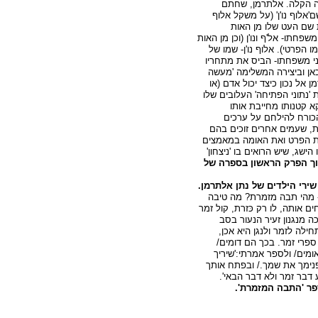
ה הקלה. אלתרמן, שחתם
'אלוף נו'ן' (על משקל אלוף
 שם העט שלו מן האות
חתו- אל'ף ונו'ן (וכן מן האות
 הפרטי). אלוף נו'ן- שמו של
 בני משפחתו- הביס את מתחריו
' כאן וביצירה המשלימה 'מעשה
 אל נכון כיצד יכול אדם (או
 'נתוני הפתיחה' העלובים שלו
א קטנותו מחייבת אותו
כורח להילחם על ערכים
ת, שעמים אחרים זוכים בהם
ת הפרט ואת האומה במאמצים
ישג, שיש הרואים בו 'ניצחון'
ך הפרק הראשון בספרה של
שירי הילדים של נתן אלתרמן.
 מהי תבה מזמרת? מה טיבה
ם אותה, לו רק כּזרת, קול זמר
כה מנגנון זעיר הנעור בסב
ילה לזמר ולנגן היא אכן,
 ספרי זמר. בכך הם דומים/
מים/ ולספר אמרתי:'שיריך
פנימך את שמך./ ובפתח אותך
ע דבר זמר ולא דבר הבאי'.
ר 'התבה המזמרת'.