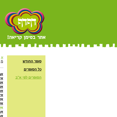
א
סופר החודש
מ
כל הסופרים
אב
הסופרים לפי א"ב
אי
או
אור
אט
אי
אַל
אל
אַל
אֶנ
אַ