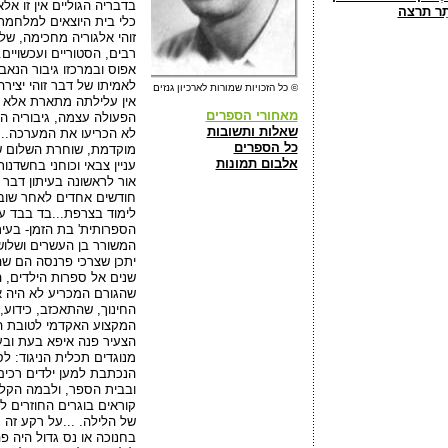
בדבריה הגוליים אין זו א
תַר תרצה
כלי בית היוצאים למלחמת 
זוהי אלגוריה מחכימה, של
רבים, הסטוריים ועכשויים..
אפוס ובמרכזו גיבור הנא
לאמיתו של דבר זוהי יצירה
© כל הזכויות שמורות לארכיון גנזים
אין עלילתה מתארת אלא 
מאחורי הספרים
הפעולה עצמה, גיבוריה הם
שאלות ותשובות
לא הכריעו את המערכה...
כל הספרים
מוקדמת, שוחרת השלום של
אלבום תמונות
עניין צבאי וכוחני בחשדנו
חודשים אחדים לאחר שוב
לימוד בצרפת...בד בבד ע
הספרותית' בת הזמן- בעי
המשורר בן העשרים ושלוש 
יתכן שצרכי פרנסה הם שה
שנים אל ספרות הילדים, ה
שהגורם המכריע לא היה אל
החינוך, שהתאכזב, כידוע
המקצוע האקדמי לטובת הח
הצעיר פנה איפא בעת ובעו
מנוגדים תכלית הניגוד: ל
הנכתבת למען ילדים רכים
ובבית הספר, ולבמה הקל
קוראים בוגרים החוזרים 
של הלילה. ...על רקע זה 
בחנוכה או נס גדול היה פ