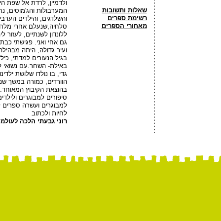
ולדמיין, לרדת אל שפת הי
שאלות ותשובות
המערבולות והג'מוסים, נח
רשימת ספרים
והשלדגים, והילדים הערב
מאחורי הספרים
ללונדון לשנתיים, לעזור ל
גם אחי ואני. פגישתי כב
ועיר גדולה, היתה מבהילה
בגיל הנעורים למדתי, כיל
באילת- השחר.עם נשואי לי
גדי, בו נולדו שלושת ילד
הוורדים, כמורה במשך שני
בהוצאת הקיבוץ המאוחד.ב
סיפורים למבוגרים ולילד
למבוגרים ועשרה ספרים לי
לחיות ולכתוב
רוני גבעתי הלכה לעולמה ב