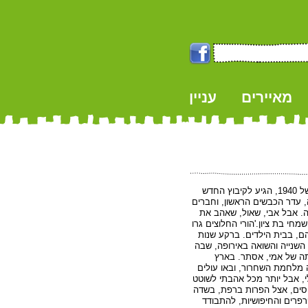
מאיירים
עניין
k
ביום שבו נולדתי, באביב של 1940, הגיע לקיבוץ החדש
 עדר הכבשים הראשון, וחברים
עה. אבל אבי, שאול, שאהב את
 ושמחי בת ציון.'הורי החלוצים גרו
הם, בבית הילדים. ברקע שנות
השנייה והשואה באירופה, שבה
 של אמי, אסתר. בארץ
 מלחמת השחרור, ובאו עולים
י, אבל יותר מכל אהבתי לשוטט
סים, אצל הפרות ברפת, בשדה
פרים והחיפושיות, להתבודד