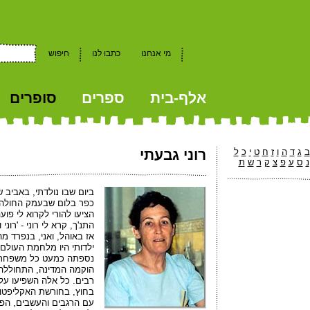
מי אנחנו
כתבו לנו
חיפוש
אלף-בית
ספרים
סופרים
kkk
ב
ג
ד
ה
ו
ז
ח
ט
י
כ
ל
רוני גבעתי
נ
ס
ע
פ
צ
ק
ר
ש
ת
כפר בלום שבעמק החולה,
הציעו להורי לקרוא לי פו
התנ'ך, קרא לי רוני - 'רוני
אז באוהל, ואני, בנפרד מ
ילדותי היו מלחמת העולם 
נספתה כמעט כל משפחתה
הוקמה המדינה, התחוללה
רבים. כל אלה השפיעו על
בחוץ, בחורשת האקליפטו
עם הרגבים והעשבים, הפר