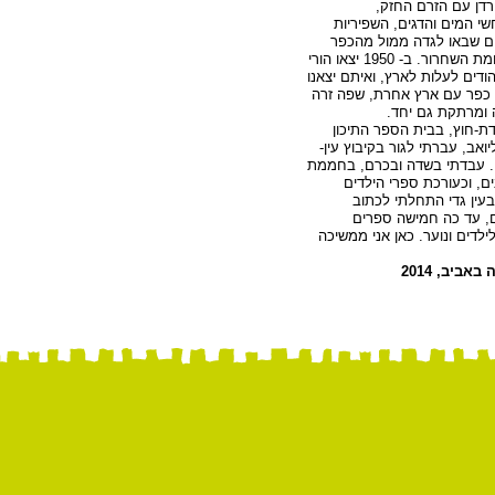
רדן עם הזרם החזק,
שי המים והדגים, השפיריות
ים שבאו לגדה ממול מהכפר
סלחיה,שנעלם אחרי מלחמת השחרור. ב- 1950 יצאו הורי
יהודים לעלות לארץ, ואיתם יצאנו
ת כפר עם ארץ אחרת, שפה זרה
 ומרתקת גם יחד.
דת-חוץ, בבית הספר התיכון
ואב, עברתי לגור בקיבוץ עין-
ינו. עבדתי בשדה ובכרם, בחממת
ם, וכעורכת ספרי הילדים
עין גדי התחלתי לכתוב
ים, עד כה חמישה ספרים
לדים ונוער. כאן אני ממשיכה
אביב, 2014