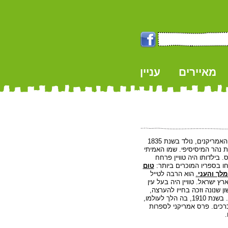
מאיירים
עניין
k
מרק טוויין, גדול הסופרים האמריקנים, נולד בשנת 1835
ת נהר המיסיסיפי. שמו האמיתי
 בילדותו היה טוויין פרחח
צחו בספריו המוכרים ביותר:
טום
מלך והעני
.
הוא הרבה לטייל
ץ ישראל. טוויין היה בעל עין
ן שנונה וזכה בחייו להערצה,
לתארי כבוד ולאהבה רבה. בשנת 1910, בה הלך לעולמו,
ו לאור כל כתביו ב27 כרכים. פרס אמריקני לספרות
.