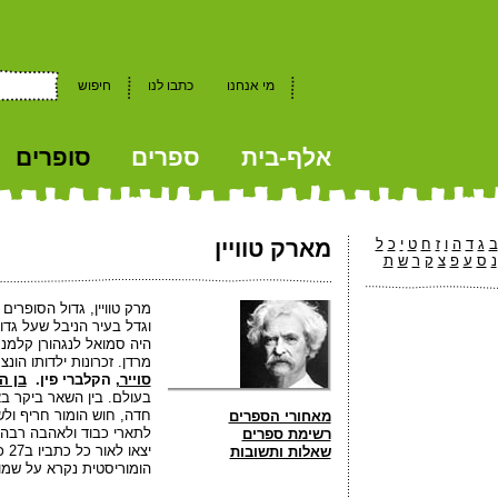
מי אנחנו
כתבו לנו
חיפוש
אלף-בית
ספרים
סופרים
kkk
ב
ג
ד
ה
ו
ז
ח
ט
י
כ
ל
מארק טוויין
נ
ס
ע
פ
צ
ק
ר
ש
ת
וגדל בעיר הניבל שעל גדו
היה סמואל לנגהורן קלמנס.
מרדן. זכרונות ילדותו הונ
סוייר,
הקלברי פין.
בן ה
בעולם. בין השאר ביקר באר
חדה, חוש הומור חריף ולשו
מאחורי הספרים
רשימת ספרים
יצא
שאלות ותשובות
הומוריסטית נקרא על שמו