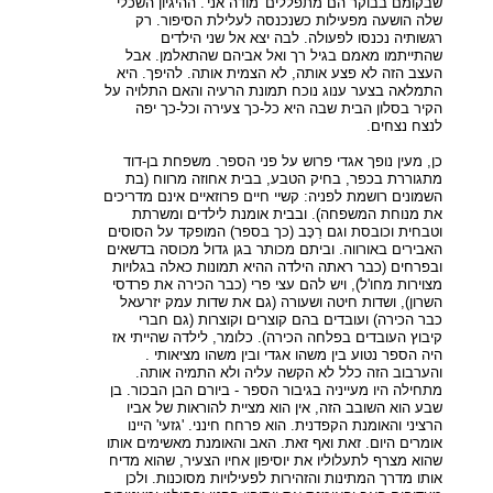
שבקומם בבוקר הם מתפללים 'מודה אני'. ההיגיון השכלי
שלה הושעה מפעילות כשנכנסה לעלילת הסיפור. רק
רגשותיה נכנסו לפעולה. לבה יצא אל שני הילדים
שהתייתמו מאמם בגיל רך ואל אביהם שהתאלמן. אבל
העצב הזה לא פצע אותה, לא הצמית אותה. להיפך. היא
התמלאה בצער ענוג נוכח תמונת הרעיה והאם התלויה על
הקיר בסלון הבית שבה היא כל-כך צעירה וכל-כך יפה
לנצח נצחים.
כן, מעין נופך אגדי פרוש על פני הספר. משפחת בן-דוד
מתגוררת בכפר, בחיק הטבע, בבית אחוזה מרווח (בת
השמונים רושמת לפניה: קשיי חיים פרוזאיים אינם מדריכים
את מנוחת המשפחה). ובבית אומנת לילדים ומשרתת
וטבחית וכובסת וגם רַכָּב (כך בספר) המופקד על הסוסים
האבירים באורווה. וביתם מכותר בגן גדול מכוסה בדשאים
ובפרחים (כבר ראתה הילדה ההיא תמונות כאלה בגלויות
מצוירות מחו'ל), ויש להם עצי פרי (כבר הכירה את פרדסי
השרון), ושדות חיטה ושעורה (גם את שדות עמק יזרעאל
כבר הכירה) ועובדים בהם קוצרים וקוצרות (גם חברי
קיבוץ העובדים בפלחה הכירה). כלומר, לילדה שהייתי אז
היה הספר נטוע בין משהו אגדי ובין משהו מציאותי .
והערבוב הזה כלל לא הקשה עליה ולא התמיה אותה.
מתחילה היו מעייניה בגיבור הספר - ביורם הבן הבכור. בן
שבע הוא השובב הזה, אין הוא מציית להוראות של אביו
הרציני והאומנת הקפדנית. הוא פרחח חינני. 'גזעי' היינו
אומרים היום. זאת ואף זאת. האב והאומנת מאשימים אותו
שהוא מצרף לתעלוליו את יוסיפון אחיו הצעיר, שהוא מדיח
אותו מדרך המתינות והזהירות לפעילויות מסוכנות. ולכן