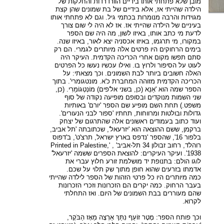
מובן שלא פתחתי אותו בידיים הוורדרדות והחלקות של
הילדה שהייתי אז, אלא בידיים של בת שמונים שהן קצת
מגוידות והרבה מנומרות בכתמי גיל. וגם לא פתחתי אותו
בעיניים של הילדה שהייתי אז. אז לא היה לי שום צורך
לדעת מי כתב אותו, באיזו לשון, מה היה שם הספר
במקורו, מי תרגמו, באיזו אכסניה יצא לאור, באיזו שנה.
בימים הרחוקים היו פרטים אלה מיותרים לגמרי. הם רק
סתם תפשו מקום אחרי הכריכה הקדמית. העיקר היה
לעוט על הסיפור ולרוץ בו. ואילו עכשיו נעשו כל הפרטים
האלה חשובים ביותר לבת השמונים. וכך מצאתי: על
הכריכה הקדמית מזוהה המחברת כ'א. מונטגומרי'. בתוך
הספר שמה הוא 'אַנַא (כן, בשני אל'פים) מוֹנְטְגוֹמֵרִי. (כן,
שני השמות מנוקדים ובסופם מופיעה נקודה של סוף
משפט.) תחת השם מופיע שם הספר 'יורם' באותיות
גדולות ובולטות ומרווחות, תחתיו 'ספור לבני הנעורים'.
ועוד כתוב בעמודים ראשונים אלה שהתרגום של יצחק
ברקמן, ששם ההוצאה הוא 'יזרעאל', שכתובתה 'תל אביב,
בלפור 16', שהספר 'נדפס בארץ ישראל, תרצ'ט', ב'דפוס
רוהלד, רחוב זבולון 34 תל-אביב' , 'Printed in Palestine,
1938'. ועיקר העיקרים: להוצאת הספרים ששמה 'יזרעאל'
לוגו הולם: בתנופת יד מושלמת זורע חלוץ עברי את
אדמתו בזרעים שהוא חופן מתוך שק תלוי על שכם.
כמה מיותרים היו כל פרטי הזהות של הספר לילדה שהייתי
בעבר הרחוק. כמה יקרים הם הזכרונות וזכרי הזכרונות
שהם מעוררים בבת השמונים של היום. ואז התחלתי
לקרוא.
וכך פותח הספר: מָטָר זוֹעֵף נִתַּךְ אַרְצָה מֵאָז הַבֹּקֶר,