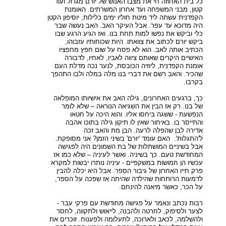
כל בית האחוזה חי את מצבו האנוש של יורם מגדול ועוד
קטון, מבני המשפחה ועד אחרון המשרתים. האומנת
הקפדנית עשתה ליד מיטת חוליו ימים כלילות, יוסיפון הקטן
היה מדוכא עד עפר. אבל העיקר האב. האב נעשה שבר
כלי וביקש את נפשו למות תחת בנו. ואז הגיע הרגע שבו
ביקש יורם לכתוב את צוואתו. היות שכוחותיו עזבוהו,
הכתיב אותה לאב. הוא לא פסח על שום חפץ מחפציו
האישיים היקרים שאותם ציווה לאביו, לאחיו, לדבורה
אומנת הקפדנית, ליוזיה הכובסת, לנער נכה מדלת העם
שהכיר. והאב רשם את דברי בנו מלה במלה ולבו התהפך
בקרבו.
כך, ברגעים האחרונים, גילה האב את אישיותו המופלאה
של בנו. רק אז הבין את השגיאה הנוראה – שלא לומר
הנפשעת - ששגה ביחסו אליו. והוא היכה על חטאו
והתייסר בו. באיחור שאין לו תיקון גילה בתוכו אהבה
אדירה לבן שהפלה לרעה. הבן מת והאב זכה
ל'התגלות'. האם עומד 'יורם' בשיני הזמן? אני מסופקת.
אבל בשיניים המושתלות של בת השמונים היה לפגישה
המחודשת טעם. כך בשיניה. ואשר לעיניה – שלא כמו אז
עכשיו הן חמושות במשקפיים - עיניה נותרו יבשות למקרא
פרק חייו האחרון של גיבור הספר. אבל היא יכלה להבין
לדמעות הרותחות שהילדה שהיתה אז שפכה על הספר,
על הכר, כאשר מיאנה להינחם.
רבות נכתב ונאמר על פגישה מחודשת עם פרקי עבר -
לצער ולסיפוק, לחרטה ולהבנה, לייאוש ולתקווה, לחסר
ולהשלמה, לכאב ולארוכה, לתעלומה ולפענוח. זוכרים את