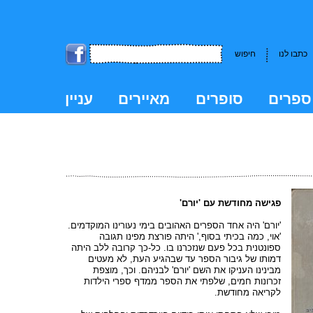
כתבו לנו
חיפוש
ספרים
סופרים
מאיירים
עניין
kk
פגישה מחודשת עם 'יורם'
'יורם' היה אחד הספרים האהובים בימי נעורינו המוקדמים.
'אוי, כמה בכיתי בסוף,' היתה פורצת מפינו תגובה
ספונטנית בכל פעם שנזכרנו בו. כל-כך קרובה ללב היתה
דמותו של גיבור הספר עד שבהגיע העת, לא מעטים
מבינינו העניקו את השם 'יורם' לבניהם. וכך, מוצפת
זכרונות חמים, שלפתי את הספר ממדף ספרי הילדות
לקריאה מחודשת.