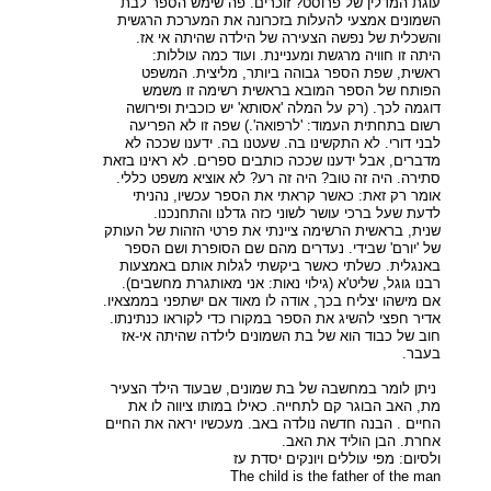
עוגת המדלין של פרוסט? זוכרים. פה שימש הספר לבת
השמונים אמצעי להעלות בזכרונה את המערכת הרגשית
והשכלית של נפשה הצעירה של הילדה שהיתה אי אז.
היתה זו חוויה מרגשת ומעניינת. ועוד כמה עוללות:
ראשית, שפת הספר גבוהה ביותר, מליצית. המשפט
הפותח של הספר המובא בראשית רשימה זו משמש
דוגמה לכך. (רק על המלה 'אסותא' יש כוכבית ופירושה
רשום בתחתית העמוד: 'לרפואה'.) שפה זו לא הפריעה
לבני דורי. לא התקשינו בה. שעטנו בה. ידענו שככה לא
מדברים, אבל ידענו שככה כותבים ספרים. לא ראינו בזאת
סתירה. היה זה טוב? היה זה רע? לא אוציא משפט כללי.
אומר רק זאת: כאשר קראתי את הספר עכשיו, נהניתי
לדעת שעל ברכי עושר לשוני כזה גדלנו והתחנכנו.
שנית, בראשית הרשימה ציינתי את פרטי הזהות של העותק
של 'יורם' שבידי. נעדרים מהם שם הסופרת ושם הספר
באנגלית. כשלתי כאשר ביקשתי לגלות אותם באמצעות
רבנו גוגל, שליט'א (גילוי נאות: אני מאותגרת מחשבים).
אם מישהו יצליח בכך, אודה לו מאוד אם ישתפני בממצאיו.
אדיר חפצי להשיג את הספר במקורו כדי לקוראו כנתינתו.
חוב של כבוד הוא של בת השמונים לילדה שהיתה אי-אז
בעבר.
ניתן לומר במחשבה של בת שמונים, שבעוד הילד הצעיר
מת, האב הבוגר קם לתחייה. כאילו במותו ציווה לו את
החיים . הבנה חדשה נולדה באב. מעכשיו יראה את החיים
אחרת. הבן הוליד את האב.
ולסיום: מפי עוללים ויונקים יסדת עז
The child is the father of the man