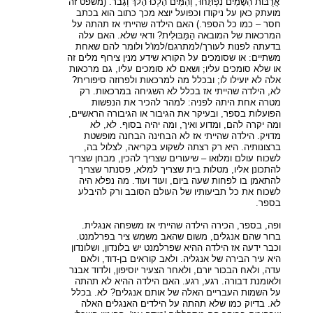
'אֲרֻבּוֹת הַשָמַיִם נִפְתָּחוּ', וְהַמַּיִם הָלְכוּ הָלֹךְ וְגָבֹר. (משפט זה
מועתק כאן על ניקודו וכפועל יוצא מכך כתוב הוא בכתב
חסר – כמו כל הספר.) האם הילדה שהייתי אז תהתה על
המרכאות של המובאה הַמַּבּוּלִית? ודאי שלא. האם עלה
בדעתה לפנות לעורך/למתרגם/למו'ל ולומר להם שאחת
משתיים: או שסומכים על הקורא שידע מנין צירוף מלים זה
או שלא סומכים עליו; ושאם לא סומכים עליו, גם מרכאות
אלה לא יועילו לו; ובכלל מה למרכאות ולפרוזה סיפורית?
לא, הילדה שהייתי אז בכלל לא השגיחה במרכאות. רק
מטרה אחת היתה לפניה: למהר להכיר את הנפשות
הפועלות בספר, ובעיקר את הגיבור או הגיבורה הראשיים,
ומה יקרה להם, ומדוע ואיך, ומה יהיה בסוף. לא, לא
מדויק. הילדה שהייתי אז לא הבחינה הבחנה מופשטת
ברצונותיה. היא רק רצתה לשקוע בקריאה, לצלול בה,
לשכוח עולם ומלואו – שיעורים שצריך להכין, מבחן שצריך
להתכונן אליו, מטלות בית שצריך למלא, פסנתר שצריך
להתאמן בו לפחות שעה ביום, ועוד ועוד. מה נפלא היה
לשכוח את כל תביעותיו של העולם הסובב ורק להיבלע
בספר.
ופה, בספר, הכירה הילדה שהייתי אז משפחה אנגלית.
ברור שהם אנגלים, משום שהאב משמש ציר בפרלמנט.
וכבר ידעה אז הילדה ההיא שפרלמנט יש בלונדון, ושלונדון
היא עיר הבירה של אנגליה. ולאב קוראים בן-דוד, ולאם
עדה, ולאח הבכור יורם, ולאחר הצעיר יוסיפון, ולדוד אבנר
ולאומנת דבורה. רגע, רגע. האם הילדה ההיא לא תהתה
על השמות העבריים האלה של אותם אנגלים? לא. בכלל
לא. בדיוק כמו שלא תהתה על הילדים האנגלים האלה