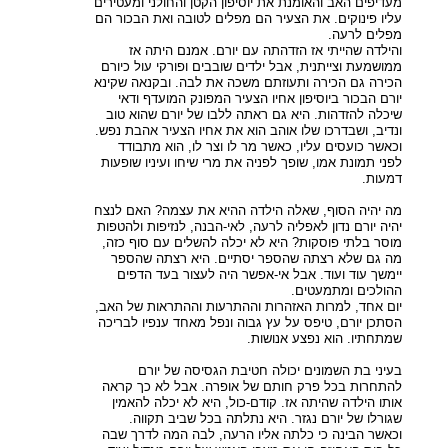
מעדיפים האב והאומנת את יוסיפון הקטן והחולני ומעטירים
עליו פינוקים. את הצעיר הם מפלים לטובה ואת הבכור הם
מפלים לרעה.
והילדה שהייתי אז הזדהתה עם יורם. אמנם היתה אז
ממושמעת וצייתנית, אבל ילדים שובבים ופורקי עול כיורם
הכירה גם הכירה ותעוזתם משכה את לבה. ובקנאה שקינא
יורם הבכור ביוסיפון אחיו הצעיר המפונק המועדף ודאי
שיכלה להזדהות. היא גם ראתה ללבו של יורם שהוא טוב
ונדיב, ושבדרכו שלו אוהב הוא את אחיו הצעיר אהבת נפש.
וכאשר כועסים עליו, כאשר מר לו וצר לו, הוא מתבודד
לפני תמונת אמו, שופך לפניה את מרי שיחו ועיניו שופעות
דמעות.
מה יהיה הסוף, שאלה הילדה ההיא את עצמה? האם לנצח
יהיה יורם נדון לאפליה לרעה, לאי-הבנה, לנזיפות ולהטפות
מוסר בלתי פוסקות? היא לא יכלה להשלים עם סוף כזה,
מה גם שלא רצתה שהספר יסתיים. היא רצתה שהספר
יימשך עוד ועוד. אבל אי-אפשר היה לעצור בעד הדפים
ההולכים ומתמעטים.
יום אחד, למרות האזהרות וההתרעות וההתראות של האב,
הסתכן יורם, טיפס על עץ גבוה ונפל מאחד ענפיו לבריכה
שמתחתיו. הוא נפצע אנושות.
בעיני בת השמונים יכולה חטיבת הגסיסה של יורם
להתחרות בכל פרק חותם של אופרה. אבל לא כך קראה
אותו הילדה שהיתה אז. קודם-כול, היא לא יכלה להאמין
שגורלו של יורם נגזר. היא נתלתה בכל שביב תקווה.
וכאשר הבינה כי כלתה אליו הרעה, לבה המה לדרך שבה