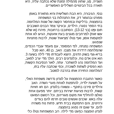
השנייה, מֶג, שחוץ מהמילה זנזונת שלא נכתבה עליה, היא
תוארה בכל הביטויים השליליים האפשריים.
ננסי, הגיבורה, היא הבת השלישית והיא מתארת באופן
מפורט ובהומור דק, את התנהלות בני המשפחה
בהפצצות, בדליקות ובמחסור הקשה של שנות המלחמה.
בתי הספר נסגרו, הילדים, ובעיקר צמד הבנים השובבים
תום ופֶּט (בני 13-12), הסתובבו ברחובות, מיהרו (או שלא
עשו זאת) למרחבים מוגנים בעת אזעקות, הגיעו לא אחת
למקומות אסון, ואף נטלו 'מציאות' שונות, לרבות מחנויות
שנפגעו.
המשפחה נמנתה, לפי המסופר, עם מעמד עובדי הכפיים,
שהמלחמה דרדרה את מצבו. האב, בן 40, הוא סבל
בריא-גוף בשוק הדגים, היוצא לעבודתו מדי לילה בשעה 3.
הוא אינו אדם נוח, וכלונדונים רבים, הולך מדי ערב לפאב,
ועד המלחמה נהג להשתכר. עתה, לאור הנסיבות הקשות,
הוא הפסיק לשתות לשוכרה, וכפי שכתבה עליו בתו,
'המלחמה החזירה אותו בהרבה למוטב'.
כאשר התגברו ההפצצות על לונדון נדרשה משפחת האלי,
על תשעת ילדיה, להתפנות לאחת מערי השדה. האב
והילדים סירבו בתוקף – ונשארו בלונדון. הם חוו חוויות
קשות, לרבות פגיעות ישירות בביתם. יותר מפעם אחת
נאלצו להחליף את מקום מגוריהם, וכל רכושם המועט
עלה באש. שכנים ואנשים טובים תרמו להם בגדים
ורהיטים, והם התמקמו בבית חדש, פחות נוח משהיה
להם, עד שגם זה נפגע בהפצצה.
לונדון הופצצה כמעט מדי לילה. רוב המשפחות נטלו כלי