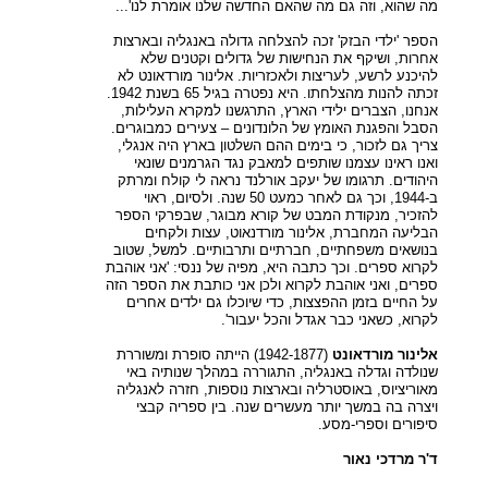
מה שהוא, וזה גם מה שהאם החדשה שלנו אומרת לנו'...
הספר 'ילדי הבזק' זכה להצלחה גדולה באנגליה ובארצות
אחרות, ושיקף את הנחישות של גדולים וקטנים שלא
להיכנע לרשע, לעריצות ולאכזריות. אלינור מורדאונט לא
זכתה להנות מהצלחתו. היא נפטרה בגיל 65 בשנת 1942.
אנחנו, הצברים ילידי הארץ, התרגשנו למקרא העלילות,
הסבל והפגנת האומץ של הלונדונים – צעירים כמבוגרים.
צריך גם לזכור, כי בימים ההם השלטון בארץ היה אנגלי,
ואנו ראינו עצמנו שותפים למאבק נגד הגרמנים שונאי
היהודים. תרגומו של יעקב אורלנד נראה לי קולח ומרתק
ב-1944, וכך גם לאחר כמעט 50 שנה. ולסיום, ראוי
להזכיר, מנקודת המבט של קורא מבוגר, שבפרקי הספר
הבליעה המחברת, אלינור מורדנאוט, עצות ולקחים
בנושאים משפחתיים, חברתיים ותרבותיים. למשל, שטוב
לקרוא ספרים. וכך כתבה היא, מפיה של ננסי: 'אני אוהבת
ספרים, ואני אוהבת לקרוא ולכן אני כותבת את הספר הזה
על החיים בזמן ההפצצות, כדי שיוכלו גם ילדים אחרים
לקרוא, כשאני כבר אגדל והכל יעבור'.
אלינור מורדאונט
(1942-1877) הייתה סופרת ומשוררת
שנולדה וגדלה באנגליה, התגוררה במהלך שנותיה באי
מאוריציוס, באוסטרליה ובארצות נוספות, חזרה לאנגליה
ויצרה בה במשך יותר מעשרים שנה. בין ספריה קבצי
סיפורים וספרי-מסע.
ד'ר מרדכי נאור