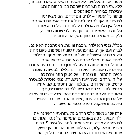
מיטה וישנו במקלטים. לא משפחת האלי שנשארה בביתה,
ללא שני הבנים השובבים שהסתובבו ברחובות ומֶג
שבילתה בבילוייה המפוקפקים.
ובתוך כל האמור – ילדים הם ילדים, והם מצאו זמן
למשחקים ואף לריבים ו'מכות' עם ילדי השכונות האחרות,
כאילו אין מלחמה גדולה בעולם. ננסי שלנו היא אחת
הלוחמות האמיצות בסכסוך עם ילדי שכונה סמוכה,
וה'קרב' מסתיים בניצחון ננסי, אחיה וחבריה.
בכלל, ננסי היא ילדה שובבה ונועזת, המסתבכת לא פעם,
לבדה ועם אחֶיה, בהרפתקאות שונות ומשונות. פעם אחת
היא מבחינה שפועלים מעלים, באמצעות מנוף, חבילות
לאחד הגגות. מבלי להסס היא מתיישבת על אחת
החבילות ויחד איתה מגיעה למחסן סחורות. בפעם אחרת
שני אחיה השובבים והיא חודרים בלילה לספינה העוגנת
במימי התמזה, וזו נגנבת – על מטען התה שבתוכה -
על-ידי שודדים. כשמגיעה המשטרה, ננסי מוסרת למשטרה
פרטים על השודדים שנמלטו, והם נתפסים. שני אחיה
מנסים לטעון כי הם שהביאו ללכידת השודדים, אך
השוטרים גוערים בהם ומזכירים להם, שבעוד שננסי עמדה
על הסיפון ומסרה עדות, שניהם התחבאו בבטן האנייה.
היא גם זו שמקבלת פרס כספי מהמשטרה.
פרק שנגע מאוד ללבי הרך בעת שקראתי לראשונה את
'ילדי הבזק', עוסק באהבתם התמימה של ננסי וקלוד, בן
למשפחה אמידה. ננסי הוזמנה ל'תה של שעה 5' בבית
משפחתו של קלוד, והוא ליווה אותה הביתה ואף נישק
אותה על המדרגות. היא החטיפה לו סטירת-לחי, 'מפני