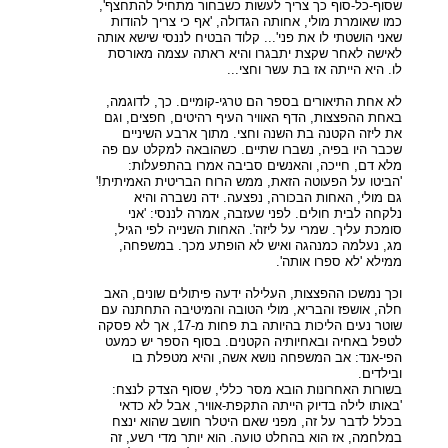
שסוף-כל-סוף כך צריך לעשות כשבחור מתחיל להתחצף',
כמו שאומרת מולי, אחותה הגדולה, 'אף כי צריך להודות
שאני הושטתי לו את פני'... קלוד הבטיח לננסי שישא אותה
לאישה לאחר שקצת יתבגרו והיא ראתה עצמה מאורסת
לו. היא הייתה אז בת עשר וחצי...
לא אחת התיאורים בספר הם טרגי-קומיים. כך, לדוגמה,
באחת ההפצצות, הדף האוויר העיף רהיטים, חפצים, וגם
את ליזה הקטנה בת השנה וחצי. מתוך ארבע השיניים
שכבר היו בפיה, נשברו שתיים. כשהובאה למקלט עם פה
מלא דם, חייכה, והאנשים סביבה אמרו בהתפעלות:
'הביטו על הפעוטה הזאת, ממש הרוח הבריטית האמיתית!'
גם מולי, האחות הבכורה, נפצעה. ידה נשברה והיא
נלקחה לבית חולים. לפני שעזבה, אמרה לננסי: 'אני
סומכת עליך. שמרי על ליזה'. האחות השנייה לפי הגיל,
מג, נעלמה כמנהגה ואיש לא הופתע מכך. במשפחה,
ממילא 'לא ספרו אותה'.
וכך נמשכו ההפצצות, העלילה ידעה פיתולים שונים, האב
חלה, אושפז והבריא, מולי הטובה והמיטיבה התחתנה עם
שוטר נעים הליכות בהיותה בת פחות מ-17, אך לא פסקה
לטפל באחיה ובאחיותיה הקטנים. בסוף הספר יש כמעט
הפי-אנד: אב המשפחה נושא אשה, והיא מטפלת בו
ובילדים.
בשורות האחרונות הובא מסר כללי, שסוף הצדק לנצח:
'באותו לילה בדיוק הייתה התקפת-אוויר, אבל לא כדאי
בכלל לדבר על זה, מפני שאם היטלר חושב שהוא ינצח
במלחמה, אז הוא בהחלט טועה. הוא יותר מדי רשע, זה