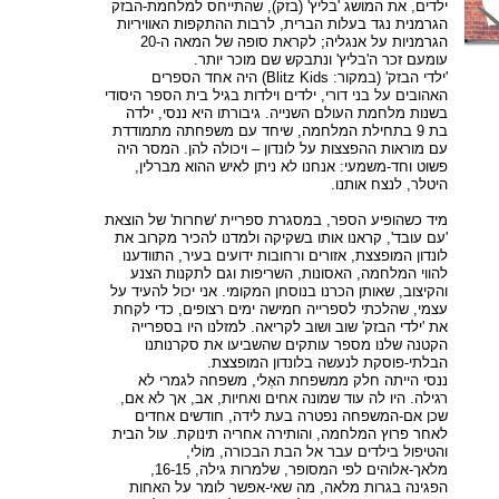
ילדים, את המושג 'בליץ' (בזק), שהתייחס למלחמת-הבזק
הגרמנית נגד בעלות הברית, לרבות ההתקפות האוויריות
הגרמניות על אנגליה; לקראת סופה של המאה ה-20
עומעם זכר ה'בליץ' ונתבקש שם מוכר יותר.
'ילדי הבזק' (במקור: Blitz Kids) היה אחד הספרים
האהובים על בני דורי, ילדים וילדות בגיל בית הספר היסודי
בשנות מלחמת העולם השנייה. גיבורתו היא ננסי, ילדה
בת 9 בתחילת המלחמה, שיחד עם משפחתה מתמודדת
עם מוראות ההפצצות על לונדון – ויכולה להן. המסר היה
פשוט וחד-משמעי: אנחנו לא ניתן לאיש ההוא מברלין,
היטלר, לנצח אותנו.
מיד כשהופיע הספר, במסגרת ספריית 'שחרות' של הוצאת
'עם עובד', קראנו אותו בשקיקה ולמדנו להכיר מקרוב את
לונדון המופצצת, אזורים ורחובות ידועים בעיר, התוודענו
להווי המלחמה, האסונות, השריפות וגם לתקנות הצנע
והקיצוב, שאותן הכרנו בנוסחן המקומי. אני יכול להעיד על
עצמי, שהלכתי לספרייה חמישה ימים רצופים, כדי לקחת
את 'ילדי הבזק' שוב ושוב לקריאה. למזלנו היו בספרייה
הקטנה שלנו מספר עותקים שהשביעו את סקרנותנו
הבלתי-פוסקת לנעשה בלונדון המופצצת.
ננסי הייתה חלק ממשפחת האֶלי, משפחה לגמרי לא
רגילה. היו לה עוד שמונה אחים ואחיות, אב, אך לא אם,
שכן אם-המשפחה נפטרה בעת לידה, חודשים אחדים
לאחר פרוץ המלחמה, והותירה אחריה תינוקת. עול הבית
והטיפול בילדים עבר אל הבת הבכורה, מוֹלי,
מלאך-אלוהים לפי המסופר, שלמרות גילה, 16-15,
הפגינה בגרות מלאה, מה שאי-אפשר לומר על האחות