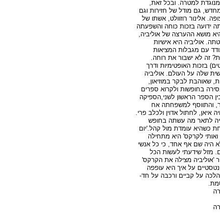
מנוגדת למטרה. ובכל זאת,
חדש, גם מודל של חזירות וגם
פה. אלינור רוזוולט, אשתו של
ה ידועה בזכות כוחה והשפעתה
היא מושא ההערצה של אוליביה,
תה. אוליביה היא אישיות
דד עם מגבלות המציאות
 זה לא ישבור את רוחה.
ם) בזכות האופטימיות ודרך
שית שלה על העולם. אוליביה
 שאוהבת לבקר במוזיאון,
סירה בחופשות ולקרוא ספרים
ין הספר הראשון לשני,הספיקה
ר, והתווסף למשפחתה אח
ה איאן, לחתול אדוין ולכלב פרי.
ביה לתאר מה עשתה בחופש
חת כשהיא עומדת מול קהל.'יום
אותי לקרקס' היא מתחילה
א היה שם אף אחד, כי כל אנשי
. מזל שידעתי לעשות הכל
 'אוליביה מצילה את הקרקס'
נטסטיים על איך היא עופפה
הלכה על קביים ורכבה על חד-
מת.
רה
רה