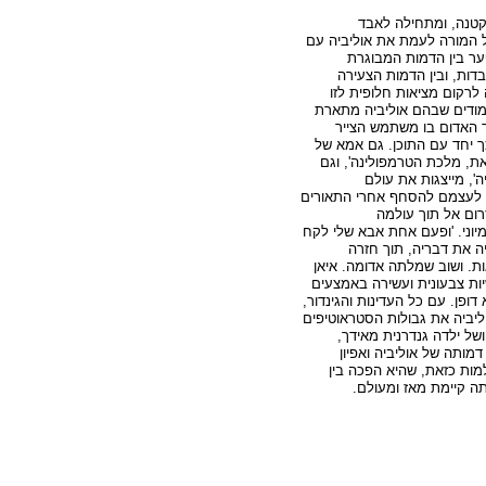
הקטנה, ומתחילה לאבד
המורה לעמת את אוליביה עם
ר בין הדמות המבוגרת
דות, ובין הדמות הצעירה
רקום מציאות חלופית לזו
ודים שבהם אוליביה מתארת
ך האדום בו משתמש הצייר
ך יחד עם התוכן. גם אמא של
ת, מלכת הטרמפולינה', וגם
ה', מייצגות את עולם
 לעצמם להסחף אחרי התאורים
רום אל תוך עולמה
יוני. 'ופעם אחת אבא שלי לקח
יה את דבריה, תוך חזרה
ת. ושוב שמלתה אדומה. איאן
יות צבעונית ועשירה באמצעים
 דופן. עם כל העדינות והגינדור,
וליביה את גבולות הסטראוטיפים
של ילדה גנדרנית מאידך,
דמותה של אוליביה ואפיון
ות כזאת, שהיא הפכה בין
תה קיימת מאז ומעולם.