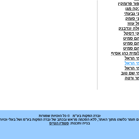
פור פרומקין
קה מגן
ני גבעתי
ני סומק
ל עזוז
לה זנדבנק
קי דסקל
ם סמיט
ם סמיט
ם סמיט
ומית כהן אסיף
י הראל
י הראל
י הראל
י שם טוב
ר ורטה
זברה הפקות בע''מ
© כל הזכויות שמורות
רסם חומר כלשהו מתוך האתר, ללא הסכמה מראש ובכתב של זברה הפקות בע"מ ושל בעלי זכויות
בנייה ותכנות:
סטודיו הטייס