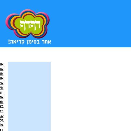
או
או
או
או
אי
אי
יש
אל
אפ
בני
בת
שב
גל
גל
דו