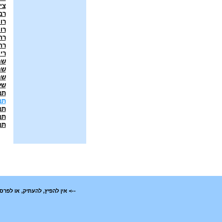
צי
רב
רו
רו
רח
רח
רי
שה
שה
שה
של
תמ
תמ
תמ
תמ
תמ
--> אין להפיץ, להעתיק, או לפ