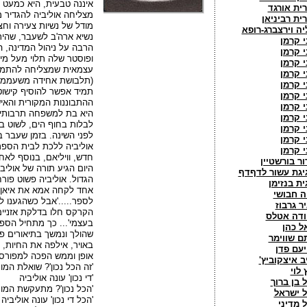
איננה טבעית, היא כמעט 
רית אורגד
מצליחה אוליביה להגדיר מ
רית רביניאן
מודל של נשיות צעירה וחצו
יה וירצברג-רופא
נשיא ארה'ב לשעבר, שהית
י קרמן
הרבה על ניהול המדינה, 
י קרמן
ופוסטר שלה תלוי מעל מיט
י קרמן
עצמאית שמצליחה להתמו
י קרמן
(תלבושת אחידה משעממת?
י קרמן
תמיד אפשר להוסיף קישוטי
י קרמן
ההתבוננות המקורית והאי
י קרמן
היא בת למשפחה תרבותית,
י קרמן
לבלות בחוף הים, לשוט ב
י קרמן
לפני השינה. בזמן שעבר ב
י קרמן
אוליביה ללכת לבית הספ
י קרמן
חדש, וויליאם, בנוסף לאחי
ור בורשטיין
היום הגיע תורה של אולי
יגת עשור לדףדף
הגדול. אוליביה פשוט פור
ית בנזימן
אחד לקחה אמא את איאן ו
ה חבושי
לספר.....'אבל כשהגענו ל
יר גרבוז
הקרקס חלו בדלקת אזניים
ודה אטלס
בעצמי'... כך מתחיל הספר
אל כהן
שהולך ונמשך בתיאורים פ
תם שווימר
באויר, אילפה את החיות, 
יעם פדן
אופן וממש הפכה למפורס
יב איצקוביץ'
'זה הכל נכון'? שואלת המו
 לוי
'די נכון' עונה אוליביה
ל בן ברוך
'הכל נכון'? מתעקשת המו
ל ישראל
'הכל די נכון' עונה אוליביה
ל מדיני