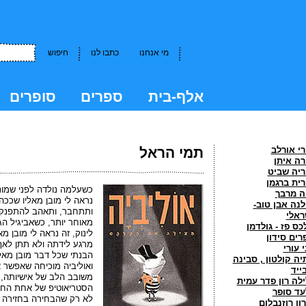
מי אנחנו
כתבו לנו
חיפוש
אלף-בית
ספרים
סופרים
kkk
רי אורלב
תמי הראל
רה איתן
ריה שביט
רית ברגמן
כשעלמה נולדה לפני שמונה
ה מרבך
נראה לי מובן מאליו שככ
לנה אבן טוב-
ותתחבר, ותאהב להתפנק 
ראלי
מאוחר יותר, כשאביגיל ה
כס פז - גולדמן
לינוק, זה נראה לי מובן 
רים סידון
מרגע לידתה ולא תתן לא
 עורי
הבנתי שכל דבר מובן מאל
יה קולטון , סבינה
ואוליביה מוכיחה שאפשר 
ייד
משובב הלב של אישיותה, 
ילה רון פדר עמית
הסטריאוטיפ של אחת החיו
עד סופר
לא רק שהבחירה בחזירה כד
רון רוזנבלום