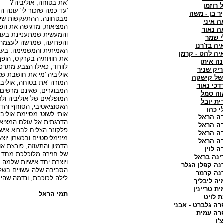
'את בטוחה, אוליביה'?
ל רוזמן
'עד כמה שזכור לי' עונה 
יר בן - משה
מבטחונה. ההתעקשות של 
ה איני
המציאות, מדגישה את הפע
ה נאור
והמעשית שמתעניינת בעוב
י שמר
והפרועה, שמרשה לעצמה ל
יה בז'רנו
האמיתית והמשמימה. בעמ
יה להט - קרמן
את חוויותיה בקרקס, הופ
נה איתן
לוורוד, כאילו הצבע מתרכ
ריק שניר
אוליביה 'מי את חושבת שא
של קישקה
המורה 'את בטוחה, אוליבי
דכי נאור
המבוגרים, שאינם מרשים
וה סמל
המופלאים של אוליביה ולז
ית יובל
האסוציאטיבי, הסוחף והדמ
י כהן
אותי לשוט' מסיימת אוליב
רה הראל
הדרגתית אל עולם המציאו
רה הראל
פלקונר הצליח לברוא איש
רה הראל
מינימליסטיים ובכשרון יוצא
רה הראל
הדמיון והתעוזה, פורצת א
ה לוין
של חזירה מלוכלכת מחד ו
ינה בראל
ויוצרת יחד אישיות שלמה. 
נה קפלן הגלר
הסביבה שלה עשויים בשלמ
נה קרמר
לילה לכוכבת, ונדמה שהי
יה ליבליך
ית טריינין
תמי הראל
ת לויט
רה גלברט - אבני
רה עמית
'ו