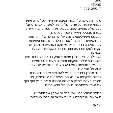
סתם.
מצאתי!
זה סתם פקק...'
סיפור מקסים, על דמיון וחשיבה יצירתית. לכל פריט אפשר
למצוא שימוש, כל פריט יכול להפוך למשחק אפילו 'סתם'
פקק שלא מתאים לשום בקבוק. את הספר כתבה ואיירה
ענת ורשבסקי, מאיירת עטורת פרסים.
בטקסט מינימליסטי כתבה על ילד שהלך אל הים, סתם
כך, והפתעה ... מתוך 'הסתם' נולדו התבוננות ופתיחות
למה שנקרה בדרך. נראה שדווקא כשנקיים מכוונות, יש
מקום לסקרנות והתבוננות ופריטים אקראיים מקבלים
משמעות.
אל הילד היחף והחייכן מצטרף ספק ברווז ספק ציפור מים
כלשהי המייצג/ת ספקנות וחשיבה מעשית. ברשמיות
ובנוקשות מסוימת הוא/ היא צועד/ת במגפיים עם עקב
גבוה על חוף הים.
הילד מבחין בפריטים ומוצא להם שימוש והברווז/ ציפור
למרות ספקנותו אינו מצליח לעצור את היצירתיות, עד
שהופך בעצמו לחלק ממעשה היצירה וככזה חולץ סוף סוף
את מגפיו משתחרר ומוצא קול חדש בתוכו.
הספר מומלץ לבני 2-4 ולכל מי שמבין של'סתם' יש
משמעות, ושב'סתם' טמונות אפשרויות בלתי מוגבלות.
יעל פז