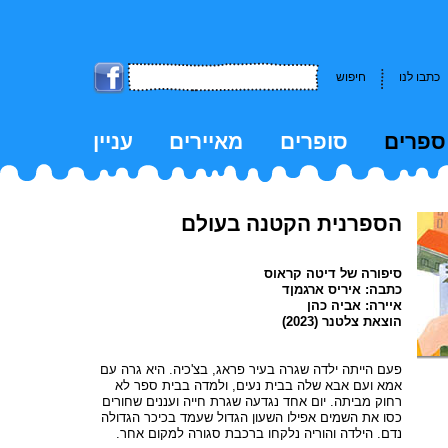
כתבו לנו
חיפוש
ספרים
סופרים
מאיירים
עניין
kk
הספרנית הקטנה בעולם
סיפורה של דיטה קראוס
כתבה: איריס ארגמןד
איירה: אביה כהן
הוצאת צלטנר (2023)
פעם הייתה ילדה שגרה בעיר פראג, בצ'כיה. היא גרה עם
אמא ועם אבא שלה בבית נעים, ולמדה בבית ספר לא
רחוק מביתה. יום אחד נגדעה שגרת חייה ועננים שחורים
כסו את השמים אפילו השעון הגדול שעמד בכיכר הגדולה
נדם. הילדה והוריה נלקחו ברכבת סגורה למקום אחר.