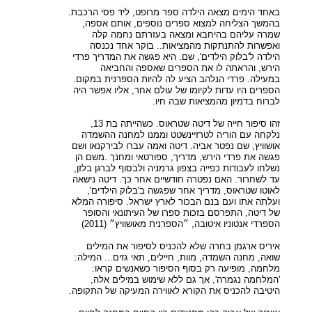
באחד הימים מצאה הילדה ספר מרופט, ליד פסי הרכבת.
בהמשך הצליחה למצוא ספרים נוספים, אותם אספה,
שמרה עליהם בהיחבא ומצאה בעזרתם נחמה קלה
ואפשרות להתנתקות מהמציאות.. בוקר אחד נכנסה
הילדה ל'בלוק הילדים', שם. היא פגשה את המדריך פרדי
הירש, והראתה לו את הספרים שאספה והחביאה
במעילה. פרדי הנלהב הציע לה להיות הספרנית במקום.
הספרים היו עדות לקיומו של עולם אחר, אליו אפשר היה
לברוח בדמיון מהמציאות שבה חיו.
זהו סיפור חייה של דיטה שטראוס. כשהייתה בת 13,
נלקחה עם הוריה לטרזיינשטט וממנו למחנה ההשמדה
אושוויץ, שם נפטר אביה. דיטה ואמה עברו לבירקנאו ושם
פגשה את פרדי הירש, מדריך, ספורטאי ומחנך .משם הן
נשלחו לעבודות כפייה בצפון גרמניה ולבסוף לברגן בלזן,
עד לשחרור. האם נפטרה חודשיים אחר כך. דיטה נישאה
לאוטו שטראוס, מדריך אחר שפגשה ב'בלוק הילדים',
ועלתה אתו ועם בנם הבכור לארץ ישראל. סיפורה המלא
של דיטה, התפרסם בזכות ספרו של העיתונאי והסופר
הספרדי אנטוניו איטובה, ״הספרנית מאושוויץ״ (2011)
איריס ארגמן בחרה שלא להכניס לסיפור את המילים
שואה, מחנה השמדה, מוות, חיילים, תאי גזים... המילה:
מלחמה, מופיעה רק בסוף הסיפור כשאנשים קראו:
'המלחמה נגמרה', אך גם ללא שימוש במילים אלה,
היטיבה להכניס את הקורא לאווירה המעיקה של התקופה.