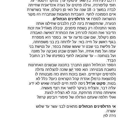
דרכם ליצירותיו. בין שאר עיסוקיו ערך מחקר היסטורי על
חופי קליפורניה, וגילה פרטים על נערה אינדיאנית שחייתה
לבדה במשך כ- 18 שנה על האי סן ניקולס, אחד בשרשרת
איים הסמוכה לחוף. העובדות המעטות שנתבררו היו מקור
ההשראה לספרו
אי הדולפינים הכחולים
.
הנערה, שהתקשורת בינה לבין הלבנים שחילצו אותה
מהאי התנהלה רק בשפת סימנים, קיבלה מאו'דל את זכות
הדיבור ואת הזכות להרחיב את הכותרת 'האישה האבודה
מסן ניקולס', שם שבו נודעה עד אז. בספר היא מספרת
בגוף ראשון על חייה באי: על ילדותה בין בני משפחתה,
על פלישת בני שבט זר שעשו שמות בכפר, על נטישת בני
עמה ועל מות אחיה, ועל השנים שבהן נאבקה על מזונה
ועל בטחונה – עד שהובאה לחוף בספינתו של רב החובל
הַבַּרְד.
הספר הכחלחל הקטן התברך בתכונה שבשנים האחרונות
נחשבת מבטיחה: הוא ספר יָשָׁן שזכה להצלחה גדולה
ולפרסים יוקרתיים. האם בזכות היותו כזה מובטחת לו
(ולהוצאת כרמל) אהדת קהל הקוראים כיום? כלל לא
בטוח;
סקוט או'דל
ניסה לתת חיים לנערה שאיש לא ידע
עליה דבר, והצליח בעיקר לתאר את רצף מעשיה.
אישיותה נותרה מרוחקת, ובה לא הצליח לגעת.
ואולי חלפה שעתם הגדולה של סיפורי רובינזון קרוזו?
אי הדולפינים הכחולים
מתאים לבני עשר עד שלוש
עשרה.
נירה לוין