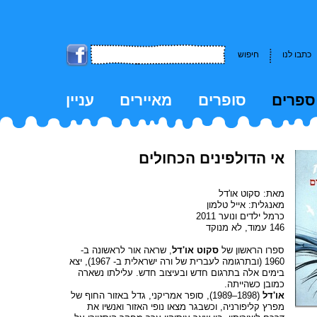
כתבו לנו
חיפוש
ספרים
סופרים
מאיירים
עניין
kk
אי הדולפינים הכחולים
מאת: סקוט או'דל
מאנגלית: אייל טלמון
כרמל ילדים ונוער 2011
146 עמוד, לא מנוקד
ספרו הראשון של
סקוט או'דל
, שראה אור לראשונה ב-
1960 (ובתרגומה לעברית של ורה ישראלית ב- 1967), יצא
בימים אלה בתרגום חדש ובעיצוב חדש. עלילתו נשארה
כמובן כשהייתה.
או'דל
(1898–1989), סופר אמריקני, גדל באזור החוף של
מפרץ קליפורניה, וכשבגר מצאו נופי האזור ואנשיו את