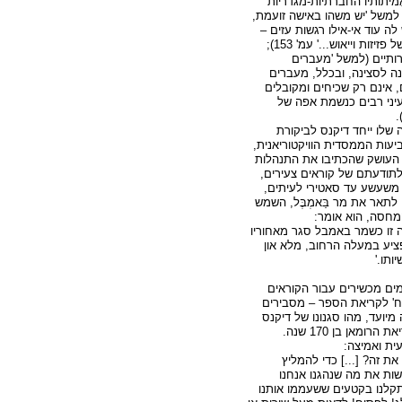
ֲמיתותיו החברתיות-מגדריות
 למשל 'יש משהו באישה זועמת,
לה עוד אי-אילו רגשות עזים –
כל אותם דחפים פראיים של פזיזות וייאוש...' עמ' 153);
רותיים (למשל 'מעברים
נה לסצינה, ובכלל, מעברים
ם, אינם רק שכיחים ומקובלים
יני רבים כנשמת אפה של
שלו ייחד דיקנס לביקורת
יעות הממסדית הוויקטוריאנית,
י העושק שהכתיבו את התנהלות
תודעתם של קוראים צעירים,
, משעשע עד סאטירי לעיתים,
לתאר את מר בַּאמְבֶּל, השמש
מחסה, הוא אומר:
 זו כשמר באמבל סגר מאחוריו
יע במעלה הרחוב, מלא און
יותו.'
ם מכשירים עבור הקוראים
וח' לקריאת הספר – מסבירים
מיועד, מהו סגנונו של דיקנס
ומה עלול להקשות את קריאת הרומאן בן 170 שנה.
ת ואמיצה:
ת זה? [...] כדי להמליץ
שות את מה שנהגנו אנחנו
תקלנו בקטעים ששעממו אותנו