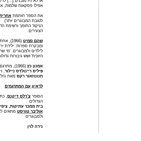
או לא היו מובנים [...] ל
אפילו פסקאות שלמות, אם
את הספר חותמת
אחרית
לטובת המבוגרים יותר).
הניקוד התומך ורשימת הד
הצעירים.
שהם סמיט
(1966),
ומבקרת ספרות. ילידת יר
לילדים ולמבוגרים. 'מי שת
היוונית' ושש גיבורות גד
אמנון כץ
(1966), מתרגם, תרגם בין היתר את
פיליס ריינולדס ניילור
, ו
חנונוזאור רקס
מאת ג'ולי
לראיון עם המתרגמים
הסופר
צ'רלס דיקנס
,
כתב
הגדולים
בית ממכר עתיקות, ציפיו
אוליבר טוויסט
מתאים לצע
ולמבוגרים
נירה לוין