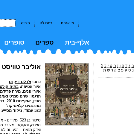
מי אנחנו
כתבו לנו
חיפוש
אלף-בית
ספרים
סופרים
kkk
ב
ג
ד
ה
ו
ז
ח
ט
י
כ
ל
אוליבר טוויסט
נ
ס
ע
פ
צ
ק
ר
ש
ת
כתב:
צ'רלס דיקנס
איור עטיפה:
בתיה קולטו
איורי פְּנים: מירה פרידמן
תרגמו:
שֹהַם סמיט
ואמנו
מודן, 
מתרגמים קלאסיקה'
523 עמוד, ניקוד מסייע
סיפור בן 523 עמ
מצחיק ומקומֵם ומעורר מח
וצדק מנצח – רגע, זה לא