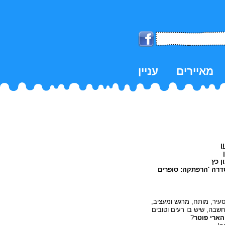
מאיירים
עניין
k
ן
ן כץ
אוקיינוס 2010, בסדרה 'הרפתקה: סופרים
ודים - מסעיר, מותח, מרגש ומעציב,
שבה, שיש בו רעים וטובים
הארי פוטר
?