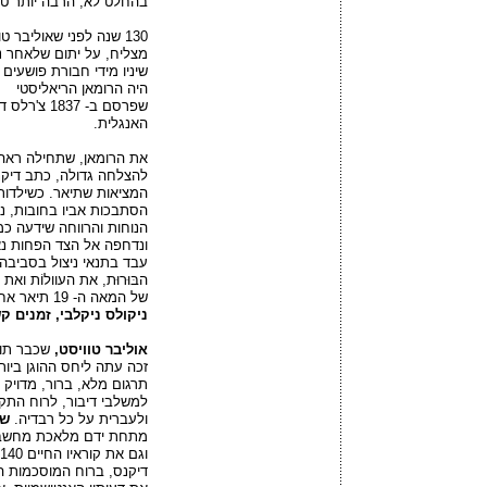
בהחלט לא; הרבה יותר ט
130 שנה לפני שאוליבר 
מצליח, על יתום שלאחר נ
שיניו מידי חבורת פושעים ו
היה הרומאן הריאליסטי
שפרסם ב- 37
האנגלית.
את הרומאן, שתחילה ראה 
להצלחה גדולה, כתב דיקנ
המציאות שתיאר. כשילדו
הסתבכות אביו בחובות, 
הנוחות והרווחה שידעה כמ
עבד בתנאי ניצול בסביבה 
הבּוּרוּת, את העוולוֹת 
של המאה ה- 19 תיאר אחר כך בספריו
ניקולס ניקלבי, זמנים ק
אוליבר טוויסט,
שכבר תור
זכה עתה ליחס ההוגן ביות
תרגום מלא, ברור, מדויק ומוּ
למשלבי דיבור, לרוח התק
ולעברית על כל רבדיה.
שה
מתחת ידם מלאכת מחשב
וגם את קוראיו החיים 140 שנה לאחר מותו.
דיקנס, ברוח המוסכמות הס