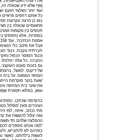
את דעותיו האנטישמיות, א
(אף שלא ידע שכאלה היו,
ועוד יותר כשלצד הזעם יש 
כמו כן הִרצה עקרונות ספ
פתאומיים שכאלה בין סצי
תכופים בין מקומות וזמני
בספרות, אלא נתפסים בע
אמנות הכתיבה', עמ' 158).
אבל את מיטב כלי הנשיפה 
חברתית נוקבת, כנגד הצב
וכנגד המוסר הכפול וחוק
החברה. כל אלה יחלחלו ל
גם בזכות סגנונו העוקצני
של דיקנס. למשל, ברצותו 
המחוזי הממונה על בית ה
'שעת בוקר מוקדמת הייתה
את שער בית המחסה והפצ
וגאון, במלוא תפארת שַמָש
בהקדמה שכתבו, המתרגמי
הצעירים מעין 'מסלול בט
מתי נכתב, איפה, למי היה 
ההמלצה שלהם חד-משמעי
'למה אנחנו מספרים לכם א
בפניכם לא להתבייש, ולע
לעשות בילדותנו, כאשר נ