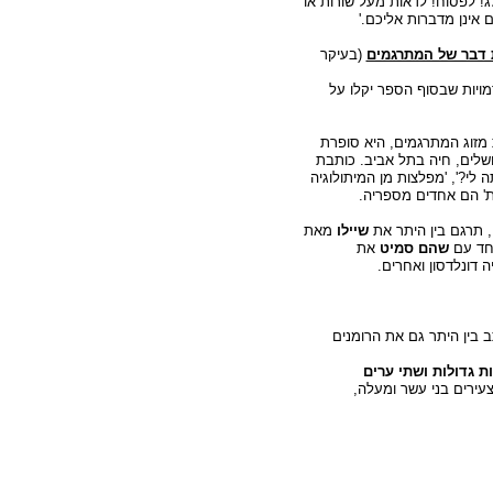
דלג! לפסוח! לדאות מעל שורות או
 אינן מדברות אליכם.'
 דבר של המתרגמים
(בעיקר
מויות שבסוף הספר יקלו על
 אחת מזוג המתרגמים, היא סופרת
ושלים, חיה בתל אביב. כותבת
ה לי?', 'מפלצות מן המיתולוגיה
ולות' הם אחדים מספריה.
שיילו
מאת
יחד עם
שהם סמיט
את
ה דונלדסון ואחרים.
 בין היתר גם את הרומנים
ת גדולות ושתי ערים
ירים בני עשר ומעלה,