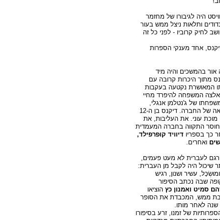
וב!
טוויסט היה לגיבורו של מחזמר
דודים ותלאות ניצל ממש בעור
שב לחיק קרוביו - לפני כל זה
18 צ'רלס דיקנס, אחד מענקי הספרות
אור בהמשכים והיה מיד
ס מתוך היכרות קרובה עם
תו המאושרת נקטעה בעקבות
נאלצה המשפחה להיפרד מחיי
שפחתו של ג'נטלמן אנגלי,
ונדחפה אל הצד הפחות נאה של החברה. דיקנס בן ה-12
מוכת עוני. את העליבות, את
ואת חוסר התקווה בחברה המעמדית
דיוויד קופרפילד,
שים
ואחרים.
גם לעברית לא מעט פעמים,
ר שיכול היה לקבל מן העברית:
שְׂכָּל, עשיר ושנון, רגיש
ופה שבה נכתב הסיפור
ם סמיט ואמנון כץ
הוציאו
ת ממש, המכבדת את הסופר
פרותיות של זמנו, זרע בסיפורו