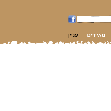
מאיירים
עניין
k