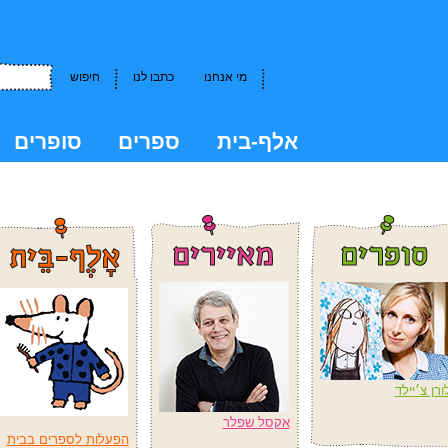
מי אנחנו
כתבו לנו
חיפוש
אלף-בית
ספרים
סופרים
kkk
ורן צ׳יילד
אקסל שפלר
הפעלות לספרים בבית