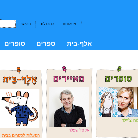
מי אנחנו
כתבו לנו
חיפוש
אלף-בית
ספרים
סופרים
kkk
ורן צ׳יילד
אקסל שפלר
הפעלות לספרים בבית